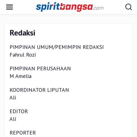
Lewati
ke
konten
Redaksi
PIMPINAN UMUM/PEMIMPIN REDAKSI
|
4
Januari
Fahrul Rozi
2023
Oleh
Admin
PIMPINAN PERUSAHAAN
M Amelia
KOORDINATOR LIPUTAN
Ali
EDITOR
Ali
REPORTER