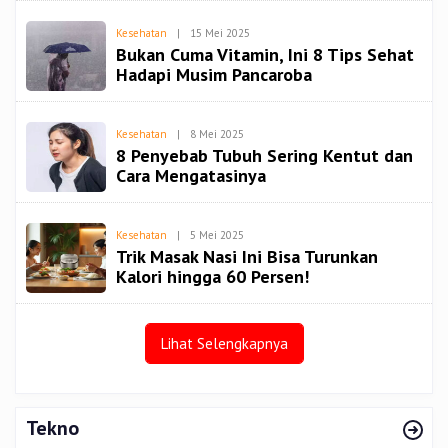
Oleh
Kesehatan
|
15 Mei 2025
Redaksi
Bukan Cuma Vitamin, Ini 8 Tips Sehat
Spiritbangsa
Hadapi Musim Pancaroba
Oleh
Kesehatan
|
8 Mei 2025
Redaksi
8 Penyebab Tubuh Sering Kentut dan
Spiritbangsa
Cara Mengatasinya
Oleh
Kesehatan
|
5 Mei 2025
Redaksi
Trik Masak Nasi Ini Bisa Turunkan
Spiritbangsa
Kalori hingga 60 Persen!
Lihat Selengkapnya
Tekno