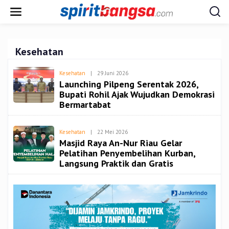
Lewati
ke
konten
Kesehatan
Oleh
Kesehatan
|
29 Juni 2026
Redaksi
Launching Pilpeng Serentak 2026,
Spiritbangsa
Bupati Rohil Ajak Wujudkan Demokrasi
Bermartabat
Oleh
Kesehatan
|
22 Mei 2026
Redaksi
Masjid Raya An-Nur Riau Gelar
Spiritbangsa
Pelatihan Penyembelihan Kurban,
Langsung Praktik dan Gratis