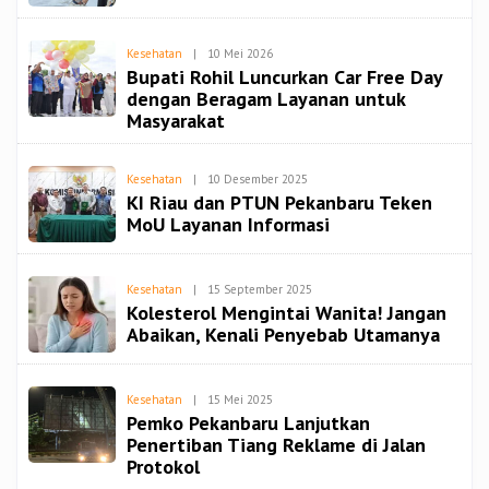
Oleh
Kesehatan
|
10 Mei 2026
Redaksi
Bupati Rohil Luncurkan Car Free Day
Spiritbangsa
dengan Beragam Layanan untuk
Masyarakat
Oleh
Kesehatan
|
10 Desember 2025
Redaksi
KI Riau dan PTUN Pekanbaru Teken
Spiritbangsa
MoU Layanan Informasi
Oleh
Kesehatan
|
15 September 2025
Redaksi
Kolesterol Mengintai Wanita! Jangan
Spiritbangsa
Abaikan, Kenali Penyebab Utamanya
Oleh
Kesehatan
|
15 Mei 2025
Redaksi
Pemko Pekanbaru Lanjutkan
Spiritbangsa
Penertiban Tiang Reklame di Jalan
Protokol