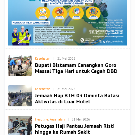
Oleh
Kesehatan
|
21 Mei 2026
Redaksi
Bupati Bistamam Canangkan Goro
Spiritbangsa
Massal Tiga Hari untuk Cegah DBD
Oleh
Kesehatan
|
21 Mei 2026
Redaksi
Jemaah Haji BTH 03 Diminta Batasi
Spiritbangsa
Aktivitas di Luar Hotel
Oleh
Headline
,
Kesehatan
|
21 Mei 2026
Redaksi
Petugas Haji Pantau Jemaah Risti
Spiritbangsa
hingga ke Rumah Sakit