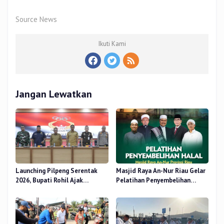
Source News
Ikuti Kami
Jangan Lewatkan
Launching Pilpeng Serentak
Masjid Raya An-Nur Riau Gelar
2026, Bupati Rohil Ajak
Pelatihan Penyembelihan
Wujudkan Demokrasi
Kurban, Langsung Praktik dan
Bermartabat
Gratis