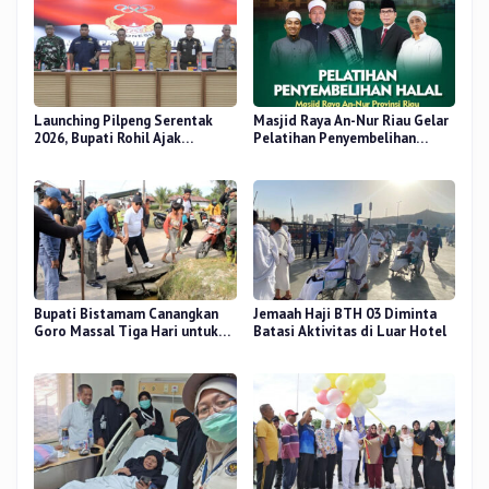
Launching Pilpeng Serentak
Masjid Raya An-Nur Riau Gelar
2026, Bupati Rohil Ajak
Pelatihan Penyembelihan
Wujudkan Demokrasi
Kurban, Langsung Praktik dan
Bermartabat
Gratis
Bupati Bistamam Canangkan
Jemaah Haji BTH 03 Diminta
Goro Massal Tiga Hari untuk
Batasi Aktivitas di Luar Hotel
Cegah DBD