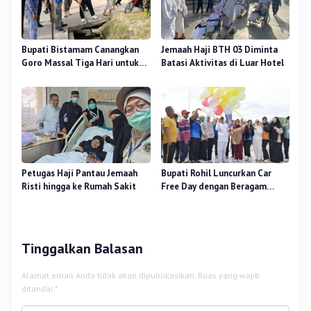
Bupati Bistamam Canangkan
Jemaah Haji BTH 03 Diminta
Goro Massal Tiga Hari untuk
Batasi Aktivitas di Luar Hotel
Cegah DBD
Petugas Haji Pantau Jemaah
Bupati Rohil Luncurkan Car
Risti hingga ke Rumah Sakit
Free Day dengan Beragam
Layanan untuk Masyarakat
Tinggalkan Balasan
Alamat email Anda tidak akan dipublikasikan.
Ruas yang wajib
ditandai
*