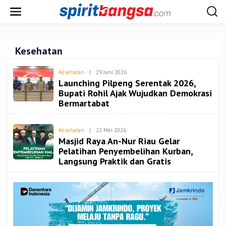
Lewati
ke
konten
Kesehatan
Oleh
Kesehatan
|
29 Juni 2026
Redaksi
Launching Pilpeng Serentak 2026,
Spiritbangsa
Bupati Rohil Ajak Wujudkan Demokrasi
Bermartabat
Oleh
Kesehatan
|
22 Mei 2026
Redaksi
Masjid Raya An-Nur Riau Gelar
Spiritbangsa
Pelatihan Penyembelihan Kurban,
Langsung Praktik dan Gratis