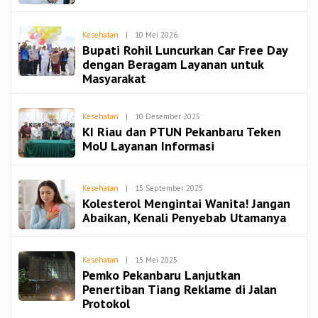
Oleh
Kesehatan
|
10 Mei 2026
Redaksi
Bupati Rohil Luncurkan Car Free Day
Spiritbangsa
dengan Beragam Layanan untuk
Masyarakat
Oleh
Kesehatan
|
10 Desember 2025
Redaksi
KI Riau dan PTUN Pekanbaru Teken
Spiritbangsa
MoU Layanan Informasi
Oleh
Kesehatan
|
15 September 2025
Redaksi
Kolesterol Mengintai Wanita! Jangan
Spiritbangsa
Abaikan, Kenali Penyebab Utamanya
Oleh
Kesehatan
|
15 Mei 2025
Redaksi
Pemko Pekanbaru Lanjutkan
Spiritbangsa
Penertiban Tiang Reklame di Jalan
Protokol