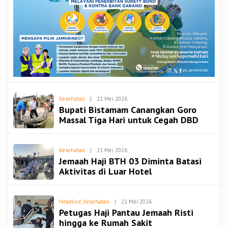
Oleh
Kesehatan
|
21 Mei 2026
Redaksi
Bupati Bistamam Canangkan Goro
Spiritbangsa
Massal Tiga Hari untuk Cegah DBD
Oleh
Kesehatan
|
21 Mei 2026
Redaksi
Jemaah Haji BTH 03 Diminta Batasi
Spiritbangsa
Aktivitas di Luar Hotel
Oleh
Headline
,
Kesehatan
|
21 Mei 2026
Redaksi
Petugas Haji Pantau Jemaah Risti
Spiritbangsa
hingga ke Rumah Sakit