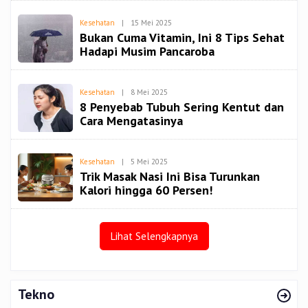
Oleh
Kesehatan
|
15 Mei 2025
Redaksi
Bukan Cuma Vitamin, Ini 8 Tips Sehat
Spiritbangsa
Hadapi Musim Pancaroba
Oleh
Kesehatan
|
8 Mei 2025
Redaksi
8 Penyebab Tubuh Sering Kentut dan
Spiritbangsa
Cara Mengatasinya
Oleh
Kesehatan
|
5 Mei 2025
Redaksi
Trik Masak Nasi Ini Bisa Turunkan
Spiritbangsa
Kalori hingga 60 Persen!
Lihat Selengkapnya
Tekno