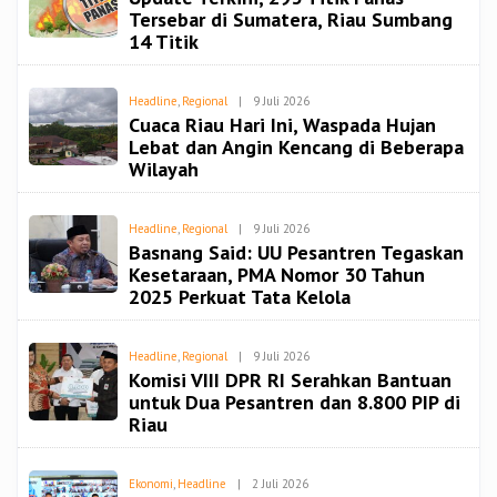
Spiritbangsa
Tersebar di Sumatera, Riau Sumbang
14 Titik
Oleh
Headline
,
Regional
|
9 Juli 2026
Redaksi
Cuaca Riau Hari Ini, Waspada Hujan
Spiritbangsa
Lebat dan Angin Kencang di Beberapa
Wilayah
Oleh
Headline
,
Regional
|
9 Juli 2026
Redaksi
Basnang Said: UU Pesantren Tegaskan
Spiritbangsa
Kesetaraan, PMA Nomor 30 Tahun
2025 Perkuat Tata Kelola
Oleh
Headline
,
Regional
|
9 Juli 2026
Redaksi
Komisi VIII DPR RI Serahkan Bantuan
Spiritbangsa
untuk Dua Pesantren dan 8.800 PIP di
Riau
Oleh
Ekonomi
,
Headline
|
2 Juli 2026
Redaksi