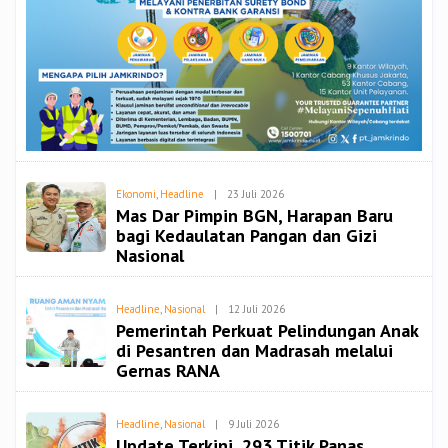
Oleh
Ekonomi
,
Headline
|
23 Juli 2026
Redaksi
Mas Dar Pimpin BGN, Harapan Baru
Spiritbangsa
bagi Kedaulatan Pangan dan Gizi
Nasional
Oleh
Headline
,
Nasional
|
12 Juli 2026
Redaksi
Pemerintah Perkuat Pelindungan Anak
Spiritbangsa
di Pesantren dan Madrasah melalui
Gernas RANA
Oleh
Headline
,
Nasional
|
9 Juli 2026
Redaksi
Update Terkini, 293 Titik Panas