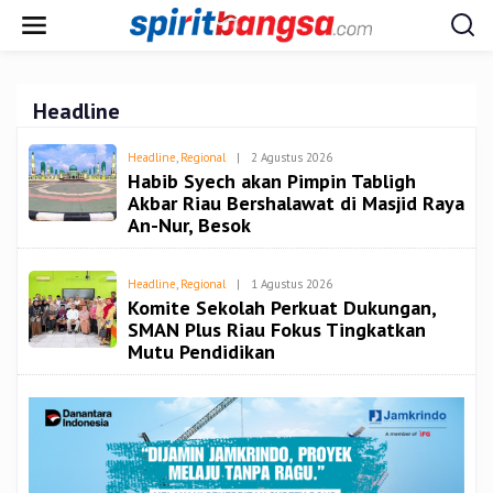
Lewati
ke
konten
Headline
Oleh
Headline
,
Regional
|
2 Agustus 2026
Redaksi
Habib Syech akan Pimpin Tabligh
Spiritbangsa
Akbar Riau Bershalawat di Masjid Raya
An-Nur, Besok
Oleh
Headline
,
Regional
|
1 Agustus 2026
Redaksi
Komite Sekolah Perkuat Dukungan,
Spiritbangsa
SMAN Plus Riau Fokus Tingkatkan
Mutu Pendidikan