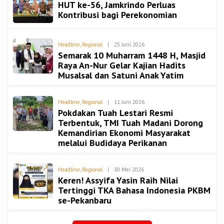
HUT ke-56, Jamkrindo Perluas
Spiritbangsa
Kontribusi bagi Perekonomian
Oleh
Headline
,
Regional
|
25 Juni 2026
Redaksi
Semarak 10 Muharram 1448 H, Masjid
Spiritbangsa
Raya An-Nur Gelar Kajian Hadits
Musalsal dan Satuni Anak Yatim
Oleh
Headline
,
Regional
|
11 Juni 2026
Redaksi
Pokdakan Tuah Lestari Resmi
Spiritbangsa
Terbentuk, TMI Tuah Madani Dorong
Kemandirian Ekonomi Masyarakat
melalui Budidaya Perikanan
Oleh
Headline
,
Regional
|
30 Mei 2026
Redaksi
Keren! Assyifa Yasin Raih Nilai
Spiritbangsa
Tertinggi TKA Bahasa Indonesia PKBM
se-Pekanbaru