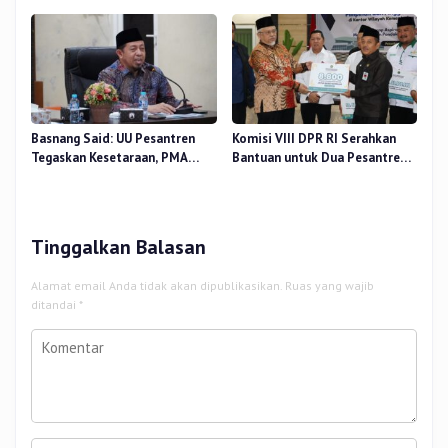
Terhadap Beban Kerja
Basnang Said: UU Pesantren
Komisi VIII DPR RI Serahkan
Tegaskan Kesetaraan, PMA
Bantuan untuk Dua Pesantren
Nomor 30 Tahun 2025 Perkuat
dan 8.800 PIP di Riau
Tata Kelola
Tinggalkan Balasan
Alamat email Anda tidak akan dipublikasikan.
Ruas yang wajib
ditandai
*