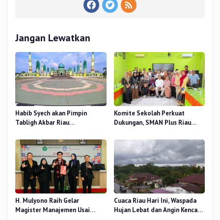
Jangan Lewatkan
Habib Syech akan Pimpin
Komite Sekolah Perkuat
Tabligh Akbar Riau
Dukungan, SMAN Plus Riau
Bershalawat di Masjid Raya An-
Fokus Tingkatkan Mutu
Nur, Besok
Pendidikan
H. Mulyono Raih Gelar
Cuaca Riau Hari Ini, Waspada
Magister Manajemen Usai
Hujan Lebat dan Angin Kencang
Sidang Tesis Perceived Stress
di Beberapa Wilayah