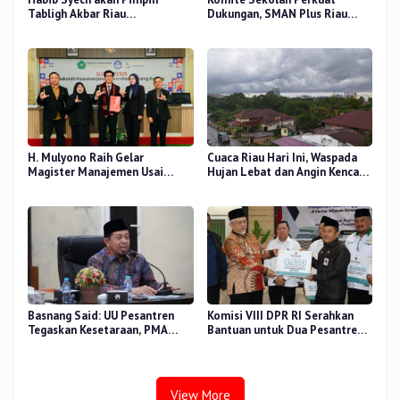
Tabligh Akbar Riau
Dukungan, SMAN Plus Riau
Bershalawat di Masjid Raya An-
Fokus Tingkatkan Mutu
Nur, Besok
Pendidikan
H. Mulyono Raih Gelar
Cuaca Riau Hari Ini, Waspada
Magister Manajemen Usai
Hujan Lebat dan Angin Kencang
Sidang Tesis Perceived Stress
di Beberapa Wilayah
Terhadap Beban Kerja
Basnang Said: UU Pesantren
Komisi VIII DPR RI Serahkan
Tegaskan Kesetaraan, PMA
Bantuan untuk Dua Pesantren
Nomor 30 Tahun 2025 Perkuat
dan 8.800 PIP di Riau
Tata Kelola
View More