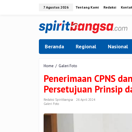
Lewati
7 Agustus 2026
Tentang Kami
Redaksi
Konta
ke
konten
Beranda
Regional
Nasional
Penerimaan
Home
/
Galeri Foto
CPNS
Penerimaan CPNS dan
dan
PPPK
Persetujuan Prinsip 
Pekanbaru
Dapat
Persetujuan
Redaksi Spiritbangsa
26 April 2024
Galeri Foto
Prinsip
dari
Kemenpan
RB