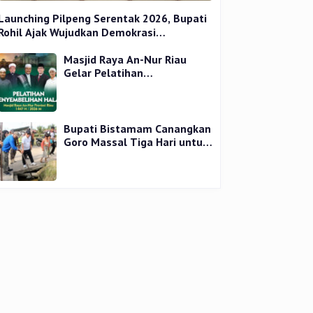
Launching Pilpeng Serentak 2026, Bupati
Rohil Ajak Wujudkan Demokrasi
Bermartabat
Masjid Raya An-Nur Riau
Gelar Pelatihan
Penyembelihan Kurban,
Langsung Praktik dan Gratis
Bupati Bistamam Canangkan
Goro Massal Tiga Hari untuk
Cegah DBD