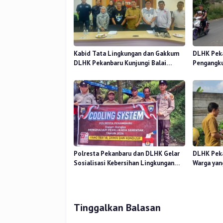
Kabid Tata Lingkungan dan Gakkum
DLHK Peka
DLHK Pekanbaru Kunjungi Balai
Pengangk
Gakkum Regional Sumatra
di TPS Gu
Rumbai
Polresta Pekanbaru dan DLHK Gelar
DLHK Peka
Sosialisasi Kebersihan Lingkungan
Warga yan
Jelang Pilkada Serentak
Jam Keten
Tinggalkan Balasan