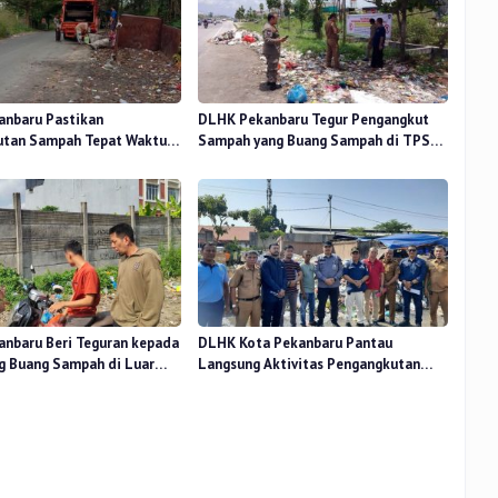
nbaru Pastikan
DLHK Pekanbaru Tegur Pengangkut
utan Sampah Tepat Waktu
Sampah yang Buang Sampah di TPS
dang Kaca Kecamatan
Ilegal
nbaru Beri Teguran kepada
DLHK Kota Pekanbaru Pantau
g Buang Sampah di Luar
Langsung Aktivitas Pengangkutan
tuan
Sampah di Pasar Pagi Arengka