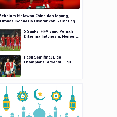
Sebelum Melawan China dan Jepang,
Timnas Indonesia Disarankan Gelar Laga
Uji Coba
5 Sanksi FIFA yang Pernah
Diterima Indonesia, Nomor 1
Terparah
Hasil Semifinal Liga
Champions: Arsenal Gigit
Jari, PSG Tantang Inter Milan
di Final