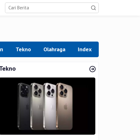
an
Tekno
Olahraga
Index
Tekno