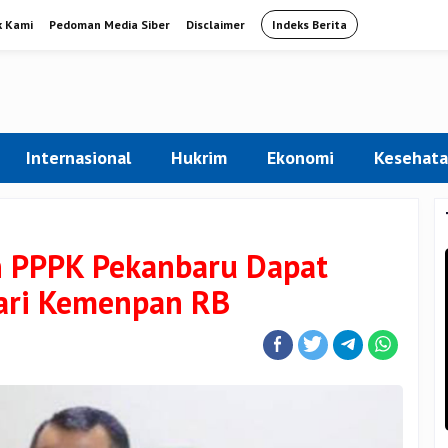
k Kami
Pedoman Media Siber
Disclaimer
Indeks Berita
Internasional
Hukrim
Ekonomi
Kesehat
 PPPK Pekanbaru Dapat
dari Kemenpan RB