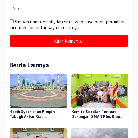
Simpan nama, email, dan situs web saya pada peramban
ini untuk komentar saya berikutnya.
Berita Lainnya
Habib Syech akan Pimpin
Komite Sekolah Perkuat
Tabligh Akbar Riau
Dukungan, SMAN Plus Riau
Bershalawat di Masjid Raya An-
Fokus Tingkatkan Mutu
Nur, Besok
Pendidikan