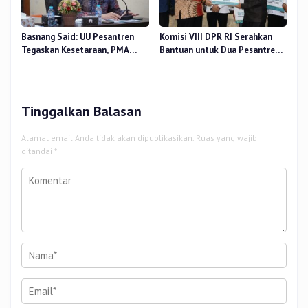
Basnang Said: UU Pesantren
Komisi VIII DPR RI Serahkan
Tegaskan Kesetaraan, PMA
Bantuan untuk Dua Pesantren
Nomor 30 Tahun 2025 Perkuat
dan 8.800 PIP di Riau
Tata Kelola
Tinggalkan Balasan
Alamat email Anda tidak akan dipublikasikan.
Ruas yang wajib
ditandai
*