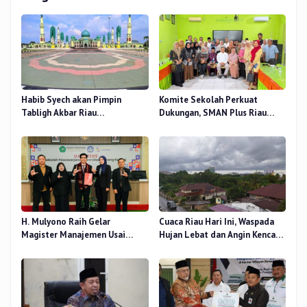
Habib Syech akan Pimpin
Komite Sekolah Perkuat
Tabligh Akbar Riau
Dukungan, SMAN Plus Riau
Bershalawat di Masjid Raya An-
Fokus Tingkatkan Mutu
Nur, Besok
Pendidikan
H. Mulyono Raih Gelar
Cuaca Riau Hari Ini, Waspada
Magister Manajemen Usai
Hujan Lebat dan Angin Kencang
Sidang Tesis Perceived Stress
di Beberapa Wilayah
Terhadap Beban Kerja