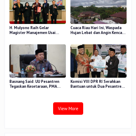
H. Mulyono Raih Gelar
Cuaca Riau Hari Ini, Waspada
Magister Manajemen Usai
Hujan Lebat dan Angin Kencang
Sidang Tesis Perceived Stress
di Beberapa Wilayah
Terhadap Beban Kerja
Basnang Said: UU Pesantren
Komisi VIII DPR RI Serahkan
Tegaskan Kesetaraan, PMA
Bantuan untuk Dua Pesantren
Nomor 30 Tahun 2025 Perkuat
dan 8.800 PIP di Riau
Tata Kelola
View More