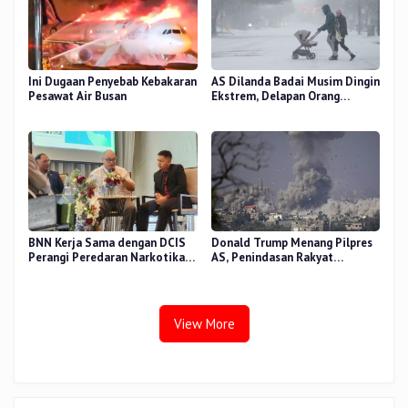
Ini Dugaan Penyebab Kebakaran
AS Dilanda Badai Musim Dingin
Pesawat Air Busan
Ekstrem, Delapan Orang
Dilaporkan Tewas
BNN Kerja Sama dengan DCIS
Donald Trump Menang Pilpres
Perangi Peredaran Narkotika
AS, Penindasan Rakyat
Antar Negara
Palestina oleh Israel Akan
Meningkat
View More