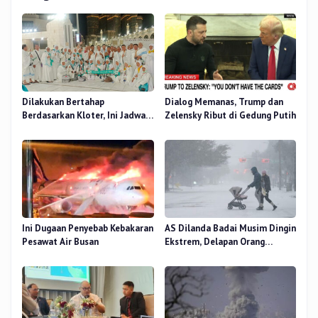
Dilakukan Bertahap
Dialog Memanas, Trump dan
Berdasarkan Kloter, Ini Jadwal
Zelensky Ribut di Gedung Putih
Pemulangan Jemaah Haji Riau
Ini Dugaan Penyebab Kebakaran
AS Dilanda Badai Musim Dingin
Pesawat Air Busan
Ekstrem, Delapan Orang
Dilaporkan Tewas