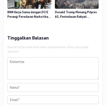
BNN Kerja Sama dengan DCIS
Donald Trump Menang Pilpres
Perangi Peredaran Narkotika
AS, Penindasan Rakyat
Antar Negara
Palestina oleh Israel Akan
Meningkat
Tinggalkan Balasan
Alamat email Anda tidak akan dipublikasikan.
Ruas yang wajib
ditandai
*