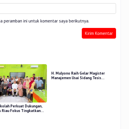
da peramban ini untuk komentar saya berikutnya.
H. Mulyono Raih Gelar Magister
Manajemen Usai Sidang Tesis
Perceived Stress Terhadap Beban
Kerja
kolah Perkuat Dukungan,
 Riau Fokus Tingkatkan
idikan