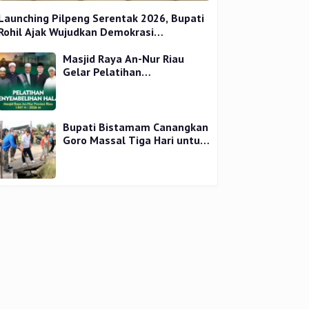
Launching Pilpeng Serentak 2026, Bupati
Rohil Ajak Wujudkan Demokrasi
Bermartabat
Masjid Raya An-Nur Riau
Gelar Pelatihan
Penyembelihan Kurban,
Langsung Praktik dan Gratis
Bupati Bistamam Canangkan
Goro Massal Tiga Hari untuk
Cegah DBD