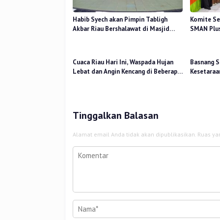
Habib Syech akan Pimpin Tabligh
Komite Se
Akbar Riau Bershalawat di Masjid
SMAN Plus
Raya An-Nur, Besok
Mutu Pend
Cuaca Riau Hari Ini, Waspada Hujan
Basnang S
Lebat dan Angin Kencang di Beberapa
Kesetaraa
Wilayah
2025 Perk
Tinggalkan Balasan
Alamat email Anda tidak akan dipublikasikan.
Ruas ya