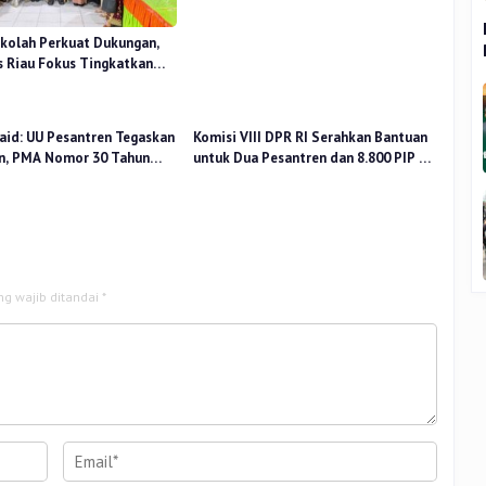
kolah Perkuat Dukungan,
 Riau Fokus Tingkatkan
idikan
aid: UU Pesantren Tegaskan
Komisi VIII DPR RI Serahkan Bantuan
n, PMA Nomor 30 Tahun
untuk Dua Pesantren dan 8.800 PIP di
uat Tata Kelola
Riau
ng wajib ditandai
*