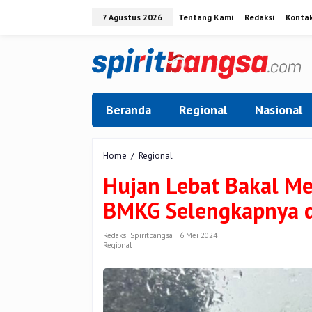
Lewati
7 Agustus 2026
Tentang Kami
Redaksi
Konta
ke
konten
Beranda
Regional
Nasional
Hujan
Home
/
Regional
Lebat
Hujan Lebat Bakal Me
Bakal
Mengguyur
BMKG Selengkapnya di
Riau,
Cek
Prakiraan
Redaksi Spiritbangsa
6 Mei 2024
Regional
BMKG
Selengkapnya
di
Sini