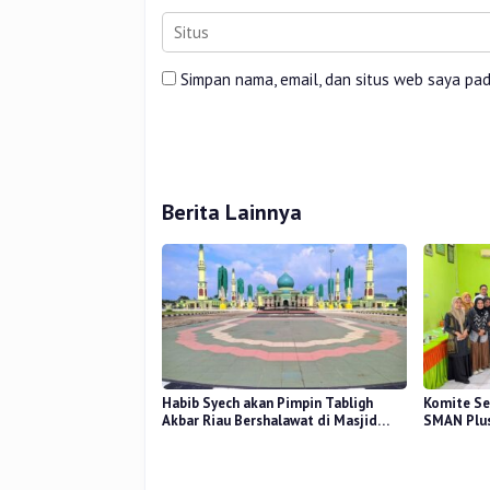
Simpan nama, email, dan situs web saya pa
Berita Lainnya
Habib Syech akan Pimpin Tabligh
Komite Se
Akbar Riau Bershalawat di Masjid
SMAN Plus
Raya An-Nur, Besok
Mutu Pend