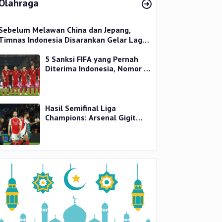
Olahraga
Sebelum Melawan China dan Jepang,
Timnas Indonesia Disarankan Gelar Laga
Uji Coba
5 Sanksi FIFA yang Pernah
Diterima Indonesia, Nomor 1
Terparah
Hasil Semifinal Liga
Champions: Arsenal Gigit
Jari, PSG Tantang Inter Milan
di Final