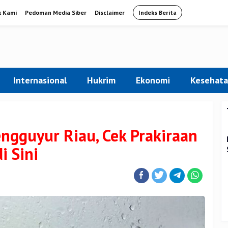
k Kami
Pedoman Media Siber
Disclaimer
Indeks Berita
Internasional
Hukrim
Ekonomi
Kesehat
ngguyur Riau, Cek Prakiraan
 Sini