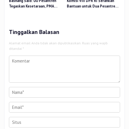
Basnang Said: UU Pesantren
Komisi VIII DPR RI Serahkan
Tegaskan Kesetaraan, PMA
Bantuan untuk Dua Pesantren
Nomor 30 Tahun 2025 Perkuat
dan 8.800 PIP di Riau
Tata Kelola
Tinggalkan Balasan
Alamat email Anda tidak akan dipublikasikan.
Ruas yang wajib
ditandai
*