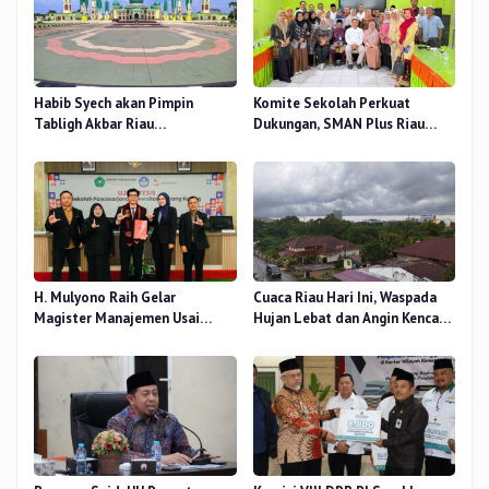
Habib Syech akan Pimpin
Komite Sekolah Perkuat
Tabligh Akbar Riau
Dukungan, SMAN Plus Riau
Bershalawat di Masjid Raya An-
Fokus Tingkatkan Mutu
Nur, Besok
Pendidikan
H. Mulyono Raih Gelar
Cuaca Riau Hari Ini, Waspada
Magister Manajemen Usai
Hujan Lebat dan Angin Kencang
Sidang Tesis Perceived Stress
di Beberapa Wilayah
Terhadap Beban Kerja