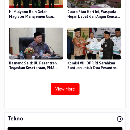
H. Mulyono Raih Gelar
Cuaca Riau Hari Ini, Waspada
Magister Manajemen Usai
Hujan Lebat dan Angin Kencang
Sidang Tesis Perceived Stress
di Beberapa Wilayah
Terhadap Beban Kerja
Basnang Said: UU Pesantren
Komisi VIII DPR RI Serahkan
Tegaskan Kesetaraan, PMA
Bantuan untuk Dua Pesantren
Nomor 30 Tahun 2025 Perkuat
dan 8.800 PIP di Riau
Tata Kelola
View More
Tekno