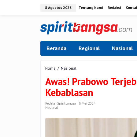
Lewati
8 Agustus 2026
Tentang Kami
Redaksi
Konta
ke
konten
Beranda
Regional
Nasional
Awas!
Home
/
Nasional
Prabowo
Awas! Prabowo Terjeb
Terjebak
Politik
Kebablasan
Merangkul
Kebablasan
Redaksi Spiritbangsa
8 Mei 2024
Nasional