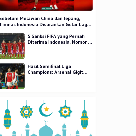
Sebelum Melawan China dan Jepang,
Timnas Indonesia Disarankan Gelar Laga
Uji Coba
5 Sanksi FIFA yang Pernah
Diterima Indonesia, Nomor 1
Terparah
Hasil Semifinal Liga
Champions: Arsenal Gigit
Jari, PSG Tantang Inter Milan
di Final