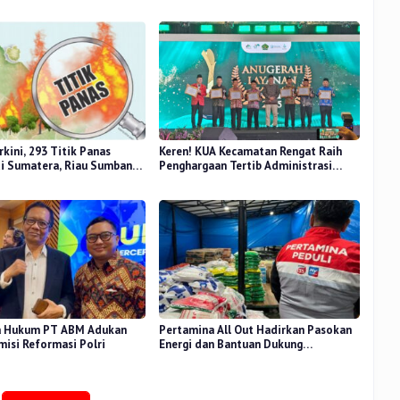
kini, 293 Titik Panas
Keren! KUA Kecamatan Rengat Raih
di Sumatera, Riau Sumbang
Penghargaan Tertib Administrasi
Tingkat Nasional
a Hukum PT ABM Adukan
Pertamina All Out Hadirkan Pasokan
misi Reformasi Polri
Energi dan Bantuan Dukung
Masyarakat Terdampak Bencana
Banjir Sumatera