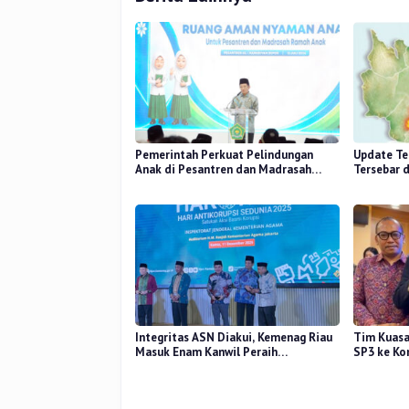
Pemerintah Perkuat Pelindungan
Update Ter
Anak di Pesantren dan Madrasah
Tersebar 
melalui Gernas RANA
14 Titik
Integritas ASN Diakui, Kemenag Riau
Tim Kuas
Masuk Enam Kanwil Peraih
SP3 ke Ko
Penghargaan Antikorupsi 2025