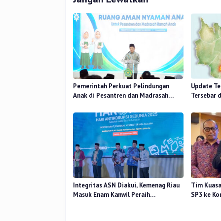
Pemerintah Perkuat Pelindungan
Update Ter
Anak di Pesantren dan Madrasah
Tersebar 
melalui Gernas RANA
14 Titik
Integritas ASN Diakui, Kemenag Riau
Tim Kuas
Masuk Enam Kanwil Peraih
SP3 ke Ko
Penghargaan Antikorupsi 2025