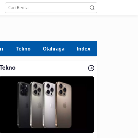
an
Tekno
Olahraga
Index
Tekno