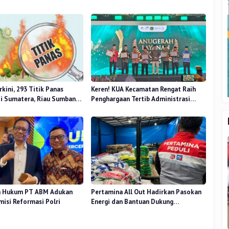
kini, 293 Titik Panas
Keren! KUA Kecamatan Rengat Raih
di Sumatera, Riau Sumbang
Penghargaan Tertib Administrasi
Tingkat Nasional
a Hukum PT ABM Adukan
Pertamina All Out Hadirkan Pasokan
misi Reformasi Polri
Energi dan Bantuan Dukung
Masyarakat Terdampak Bencana
Banjir Sumatera