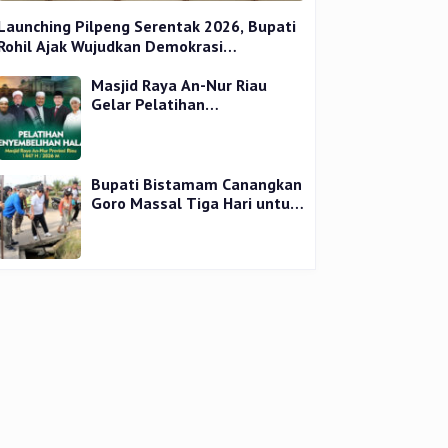
Launching Pilpeng Serentak 2026, Bupati
Rohil Ajak Wujudkan Demokrasi
Bermartabat
Masjid Raya An-Nur Riau
Gelar Pelatihan
Penyembelihan Kurban,
Langsung Praktik dan Gratis
Bupati Bistamam Canangkan
Goro Massal Tiga Hari untuk
Cegah DBD