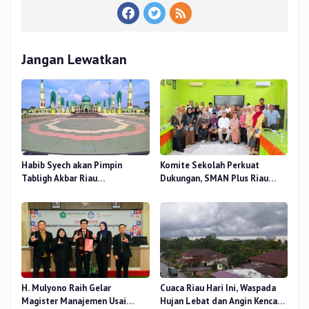
Jangan Lewatkan
Habib Syech akan Pimpin
Komite Sekolah Perkuat
Tabligh Akbar Riau
Dukungan, SMAN Plus Riau
Bershalawat di Masjid Raya An-
Fokus Tingkatkan Mutu
Nur, Besok
Pendidikan
H. Mulyono Raih Gelar
Cuaca Riau Hari Ini, Waspada
Magister Manajemen Usai
Hujan Lebat dan Angin Kencang