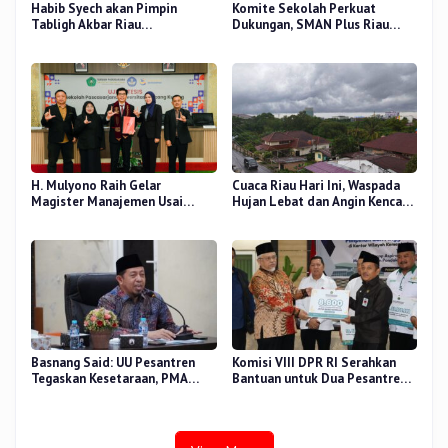
Habib Syech akan Pimpin
Komite Sekolah Perkuat
Tabligh Akbar Riau
Dukungan, SMAN Plus Riau
Bershalawat di Masjid Raya An-
Fokus Tingkatkan Mutu
Nur, Besok
Pendidikan
H. Mulyono Raih Gelar
Cuaca Riau Hari Ini, Waspada
Magister Manajemen Usai
Hujan Lebat dan Angin Kencang
Sidang Tesis Perceived Stress
di Beberapa Wilayah
Terhadap Beban Kerja
Basnang Said: UU Pesantren
Komisi VIII DPR RI Serahkan
Tegaskan Kesetaraan, PMA
Bantuan untuk Dua Pesantren
Nomor 30 Tahun 2025 Perkuat
dan 8.800 PIP di Riau
Tata Kelola