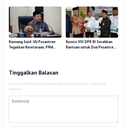
Sidang Tesis Perceived Stress
di Beberapa Wilayah
Terhadap Beban Kerja
Basnang Said: UU Pesantren
Komisi VIII DPR RI Serahkan
Tegaskan Kesetaraan, PMA
Bantuan untuk Dua Pesantren
Nomor 30 Tahun 2025 Perkuat
dan 8.800 PIP di Riau
Tata Kelola
Tinggalkan Balasan
Alamat email Anda tidak akan dipublikasikan.
Ruas yang wajib
ditandai
*