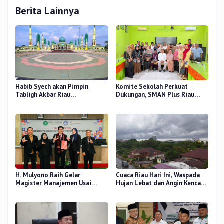
Berita Lainnya
Habib Syech akan Pimpin
Komite Sekolah Perkuat
Tabligh Akbar Riau
Dukungan, SMAN Plus Riau
Bershalawat di Masjid Raya An-
Fokus Tingkatkan Mutu
Nur, Besok
Pendidikan
H. Mulyono Raih Gelar
Cuaca Riau Hari Ini, Waspada
Magister Manajemen Usai
Hujan Lebat dan Angin Kencang
Sidang Tesis Perceived Stress
di Beberapa Wilayah
Terhadap Beban Kerja