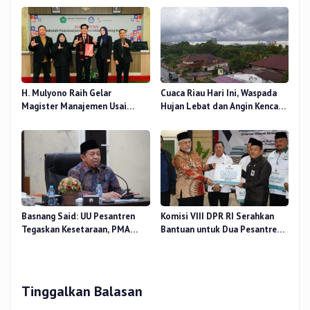
Nur, Besok
Pendidikan
H. Mulyono Raih Gelar
Cuaca Riau Hari Ini, Waspada
Magister Manajemen Usai
Hujan Lebat dan Angin Kencang
Sidang Tesis Perceived Stress
di Beberapa Wilayah
Terhadap Beban Kerja
Basnang Said: UU Pesantren
Komisi VIII DPR RI Serahkan
Tegaskan Kesetaraan, PMA
Bantuan untuk Dua Pesantren
Nomor 30 Tahun 2025 Perkuat
dan 8.800 PIP di Riau
Tata Kelola
Tinggalkan Balasan