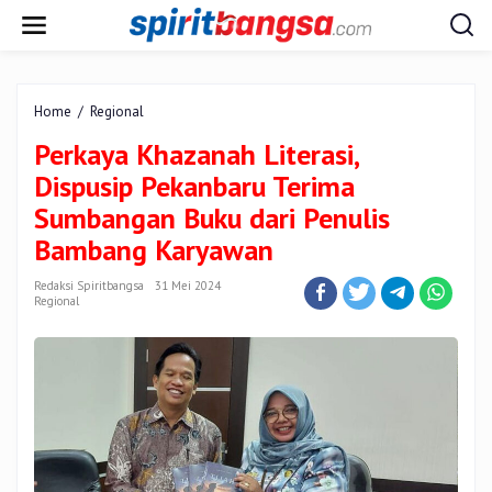
Lewati
ke
konten
Perkaya
Home
/
Regional
Khazanah
Perkaya Khazanah Literasi,
Literasi,
Dispusip
Dispusip Pekanbaru Terima
Pekanbaru
Sumbangan Buku dari Penulis
Terima
Sumbangan
Bambang Karyawan
Buku
dari
Redaksi Spiritbangsa
31 Mei 2024
Penulis
Regional
Bambang
Karyawan