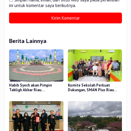
ini untuk komentar saya berikutnya.
Berita Lainnya
Habib Syech akan Pimpin
Komite Sekolah Perkuat
Tabligh Akbar Riau
Dukungan, SMAN Plus Riau
Bershalawat di Masjid Raya An-
Fokus Tingkatkan Mutu
Nur, Besok
Pendidikan