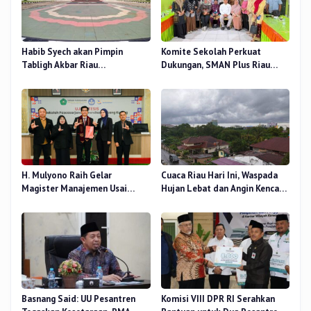
Habib Syech akan Pimpin
Komite Sekolah Perkuat
Tabligh Akbar Riau
Dukungan, SMAN Plus Riau
Bershalawat di Masjid Raya An-
Fokus Tingkatkan Mutu
Nur, Besok
Pendidikan
H. Mulyono Raih Gelar
Cuaca Riau Hari Ini, Waspada
Magister Manajemen Usai
Hujan Lebat dan Angin Kencang
Sidang Tesis Perceived Stress
di Beberapa Wilayah
Terhadap Beban Kerja
Basnang Said: UU Pesantren
Komisi VIII DPR RI Serahkan