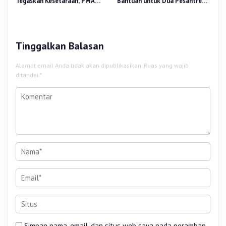
Tegaskan Kesetaraan, PMA
Bantuan untuk Dua Pesantren
Nomor 30 Tahun 2025 Perkuat
dan 8.800 PIP di Riau
Tata Kelola
Tinggalkan Balasan
Alamat email Anda tidak akan dipublikasikan.
Ruas yang wajib
ditandai
*
Simpan nama, email, dan situs web saya pada peramban