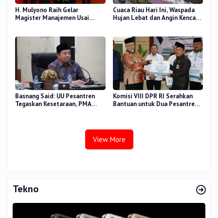
H. Mulyono Raih Gelar
Cuaca Riau Hari Ini, Waspada
Magister Manajemen Usai
Hujan Lebat dan Angin Kencang
Sidang Tesis Perceived Stress
di Beberapa Wilayah
Terhadap Beban Kerja
Basnang Said: UU Pesantren
Komisi VIII DPR RI Serahkan
Tegaskan Kesetaraan, PMA
Bantuan untuk Dua Pesantren
Nomor 30 Tahun 2025 Perkuat
dan 8.800 PIP di Riau
Tata Kelola
View More
Tekno