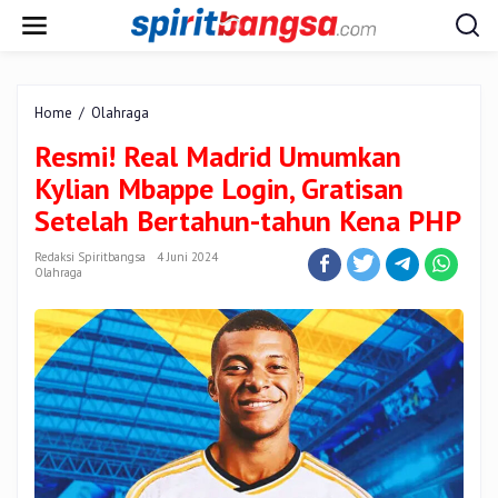
Lewati
ke
konten
Resmi!
Home
/
Olahraga
Real
Resmi! Real Madrid Umumkan
Madrid
Umumkan
Kylian Mbappe Login, Gratisan
Kylian
Setelah Bertahun-tahun Kena PHP
Mbappe
Login,
Redaksi Spiritbangsa
4 Juni 2024
Gratisan
Olahraga
Setelah
Bertahun-
tahun
Kena
PHP