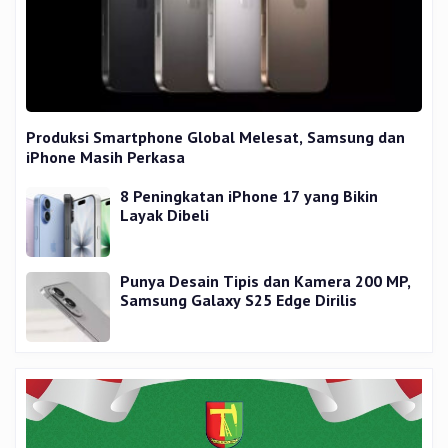
Produksi Smartphone Global Melesat, Samsung dan
iPhone Masih Perkasa
8 Peningkatan iPhone 17 yang Bikin
Layak Dibeli
Punya Desain Tipis dan Kamera 200 MP,
Samsung Galaxy S25 Edge Dirilis