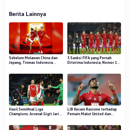
Berita Lainnya
Sebelum Melawan China dan
5 Sanksi FIFA yang Pernah
Jepang, Timnas Indonesia
Diterima Indonesia, Nomor 1
Disarankan Gelar Laga Uji Coba
Terparah
Hasil Semifinal Liga
LIB Kecam Rasisme terhadap
Champions: Arsenal Gigit Jari,
Pemain Malut United dan
PSG Tantang Inter Milan di
Serukan Persatuan
Final