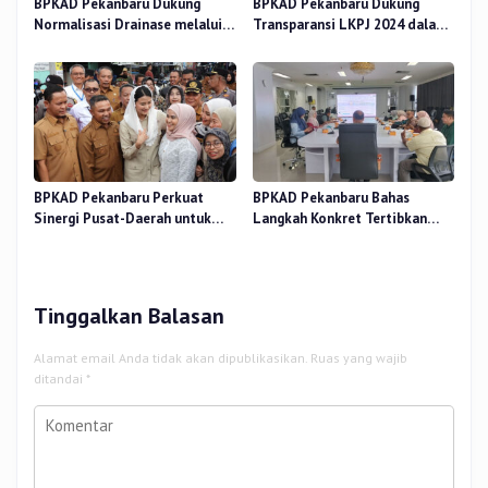
BPKAD Pekanbaru Dukung
BPKAD Pekanbaru Dukung
Normalisasi Drainase melalui
Transparansi LKPJ 2024 dalam
Verifikasi Aset
Rapat Pansus DPRD
BPKAD Pekanbaru Perkuat
BPKAD Pekanbaru Bahas
Sinergi Pusat-Daerah untuk
Langkah Konkret Tertibkan
Ekonomi Kerakyatan di Pasar
Aset Kendaraan Dinas
Cik Puan
Tinggalkan Balasan
Alamat email Anda tidak akan dipublikasikan.
Ruas yang wajib
ditandai
*