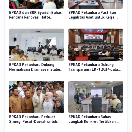
BPKAD dan BRK Syariah Bahas
BPKAD Pekanbaru Pastikan
Rencana Renovasi Halte
Legalitas Aset untuk Kerja
Strategis di Pekanbaru
Sama Pengolahan Sampah TPA
BPKAD Pekanbaru Dukung
BPKAD Pekanbaru Dukung
Normalisasi Drainase melalui
Transparansi LKPJ 2024 dalam
Verifikasi Aset
Rapat Pansus DPRD
BPKAD Pekanbaru Perkuat
BPKAD Pekanbaru Bahas
Sinergi Pusat-Daerah untuk
Langkah Konkret Tertibkan
Ekonomi Kerakyatan di Pasar
Aset Kendaraan Dinas
Cik Puan