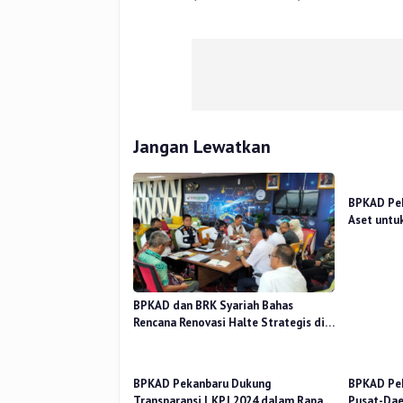
Jangan Lewatkan
BPKAD Pek
Aset untu
Sampah T
BPKAD dan BRK Syariah Bahas
Rencana Renovasi Halte Strategis di
Pekanbaru
BPKAD Pekanbaru Dukung
BPKAD Pek
Transparansi LKPJ 2024 dalam Rapat
Pusat-Dae