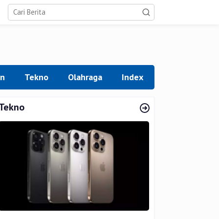
an
Tekno
Olahraga
Index
Tekno