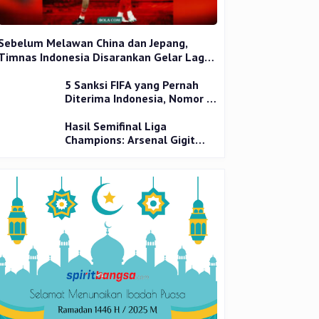
Sebelum Melawan China dan Jepang,
Timnas Indonesia Disarankan Gelar Laga
Uji Coba
5 Sanksi FIFA yang Pernah
Diterima Indonesia, Nomor 1
Terparah
Hasil Semifinal Liga
Champions: Arsenal Gigit
Jari, PSG Tantang Inter Milan
di Final