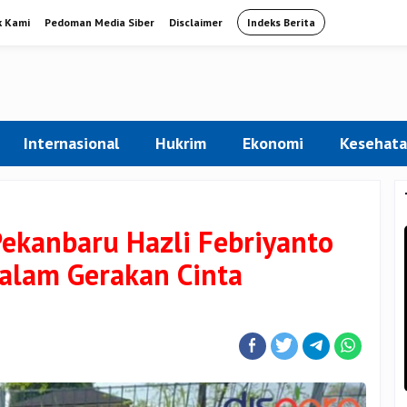
k Kami
Pedoman Media Siber
Disclaimer
Indeks Berita
Internasional
Hukrim
Ekonomi
Kesehat
Pekanbaru Hazli Febriyanto
alam Gerakan Cinta