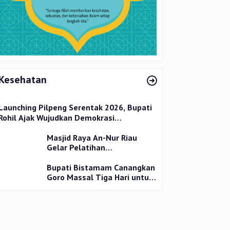
Kesehatan
Launching Pilpeng Serentak 2026, Bupati
Rohil Ajak Wujudkan Demokrasi
Bermartabat
Masjid Raya An-Nur Riau
Gelar Pelatihan
Penyembelihan Kurban,
Langsung Praktik dan Gratis
Bupati Bistamam Canangkan
Goro Massal Tiga Hari untuk
Cegah DBD