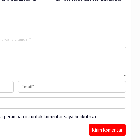
n di Pasar Cik Puan
Dinas
ng wajib ditandai
*
da peramban ini untuk komentar saya berikutnya.