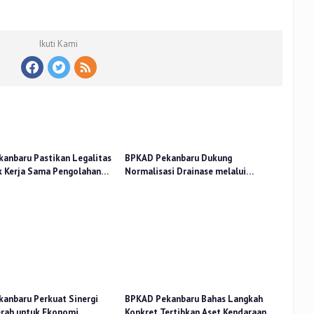
Ikuti Kami
anbaru Pastikan Legalitas
BPKAD Pekanbaru Dukung
k Kerja Sama Pengolahan
Normalisasi Drainase melalui
PA
Verifikasi Aset
anbaru Perkuat Sinergi
BPKAD Pekanbaru Bahas Langkah
rah untuk Ekonomi
Konkret Tertibkan Aset Kendaraan