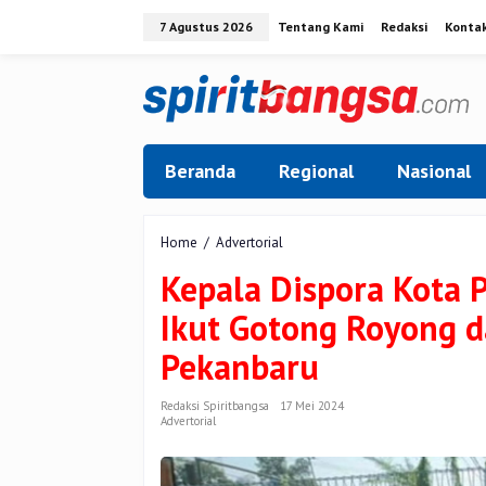
Lewati
7 Agustus 2026
Tentang Kami
Redaksi
Konta
ke
konten
Beranda
Regional
Nasional
Kepala
Home
/
Advertorial
Dispora
Kepala Dispora Kota 
Kota
Pekanbaru
Ikut Gotong Royong d
Hazli
Febriyanto
Pekanbaru
Ikut
Gotong
Royong
Redaksi Spiritbangsa
17 Mei 2024
Advertorial
dalam
Gerakan
Cinta