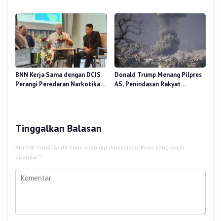
Dilaporkan Tewas
BNN Kerja Sama dengan DCIS
Donald Trump Menang Pilpres
Perangi Peredaran Narkotika
AS, Penindasan Rakyat
Antar Negara
Palestina oleh Israel Akan
Meningkat
Tinggalkan Balasan
Alamat email Anda tidak akan dipublikasikan.
Ruas yang wajib
ditandai
*