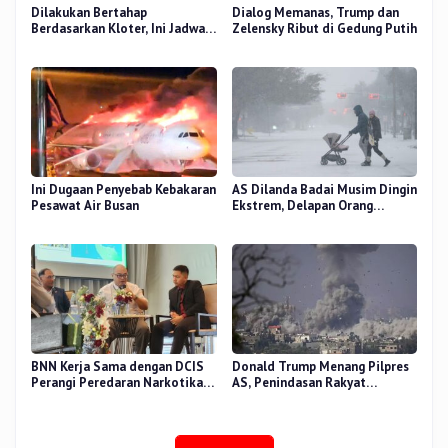
Dilakukan Bertahap
Dialog Memanas, Trump dan
Berdasarkan Kloter, Ini Jadwal
Zelensky Ribut di Gedung Putih
Pemulangan Jemaah Haji Riau
Ini Dugaan Penyebab Kebakaran
AS Dilanda Badai Musim Dingin
Pesawat Air Busan
Ekstrem, Delapan Orang
Dilaporkan Tewas
BNN Kerja Sama dengan DCIS
Donald Trump Menang Pilpres
Perangi Peredaran Narkotika
AS, Penindasan Rakyat
Antar Negara
Palestina oleh Israel Akan
Meningkat