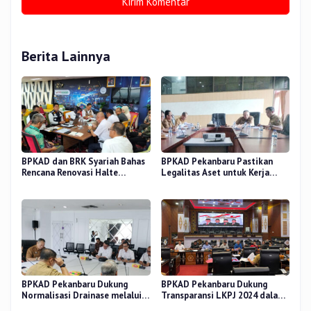
Berita Lainnya
BPKAD dan BRK Syariah Bahas
BPKAD Pekanbaru Pastikan
Rencana Renovasi Halte
Legalitas Aset untuk Kerja
Strategis di Pekanbaru
Sama Pengolahan Sampah TPA
BPKAD Pekanbaru Dukung
BPKAD Pekanbaru Dukung
Normalisasi Drainase melalui
Transparansi LKPJ 2024 dalam
Verifikasi Aset
Rapat Pansus DPRD