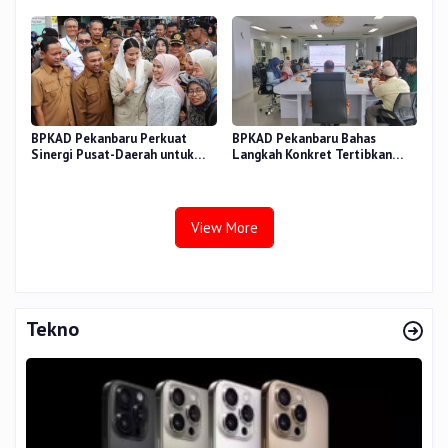
BPKAD Pekanbaru Perkuat
BPKAD Pekanbaru Bahas
Sinergi Pusat-Daerah untuk
Langkah Konkret Tertibkan
Ekonomi Kerakyatan di Pasar
Aset Kendaraan Dinas
Cik Puan
View More
Tekno