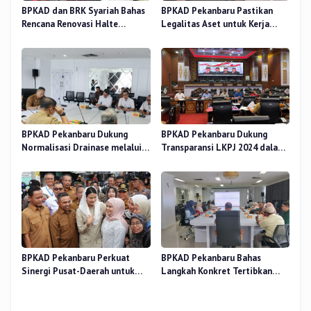
BPKAD dan BRK Syariah Bahas
BPKAD Pekanbaru Pastikan
Rencana Renovasi Halte
Legalitas Aset untuk Kerja
Strategis di Pekanbaru
Sama Pengolahan Sampah TPA
BPKAD Pekanbaru Dukung
BPKAD Pekanbaru Dukung
Normalisasi Drainase melalui
Transparansi LKPJ 2024 dalam
Verifikasi Aset
Rapat Pansus DPRD
BPKAD Pekanbaru Perkuat
BPKAD Pekanbaru Bahas
Sinergi Pusat-Daerah untuk
Langkah Konkret Tertibkan
Ekonomi Kerakyatan di Pasar
Aset Kendaraan Dinas
Cik Puan