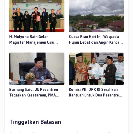
Nur, Besok
Pendidikan
H. Mulyono Raih Gelar
Cuaca Riau Hari Ini, Waspada
Magister Manajemen Usai
Hujan Lebat dan Angin Kencang
Sidang Tesis Perceived Stress
di Beberapa Wilayah
Terhadap Beban Kerja
Basnang Said: UU Pesantren
Komisi VIII DPR RI Serahkan
Tegaskan Kesetaraan, PMA
Bantuan untuk Dua Pesantren
Nomor 30 Tahun 2025 Perkuat
dan 8.800 PIP di Riau
Tata Kelola
Tinggalkan Balasan