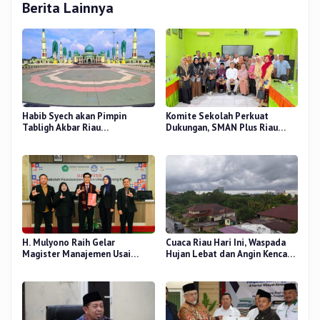
Berita Lainnya
Habib Syech akan Pimpin
Komite Sekolah Perkuat
Tabligh Akbar Riau
Dukungan, SMAN Plus Riau
Bershalawat di Masjid Raya An-
Fokus Tingkatkan Mutu
Nur, Besok
Pendidikan
H. Mulyono Raih Gelar
Cuaca Riau Hari Ini, Waspada
Magister Manajemen Usai
Hujan Lebat dan Angin Kencang
Sidang Tesis Perceived Stress
di Beberapa Wilayah
Terhadap Beban Kerja