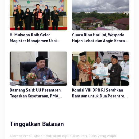
H. Mulyono Raih Gelar
Cuaca Riau Hari Ini, Waspada
Magister Manajemen Usai
Hujan Lebat dan Angin Kencang
Sidang Tesis Perceived Stress
di Beberapa Wilayah
Terhadap Beban Kerja
Basnang Said: UU Pesantren
Komisi VIII DPR RI Serahkan
Tegaskan Kesetaraan, PMA
Bantuan untuk Dua Pesantren
Nomor 30 Tahun 2025 Perkuat
dan 8.800 PIP di Riau
Tata Kelola
Tinggalkan Balasan
Alamat email Anda tidak akan dipublikasikan.
Ruas yang wajib