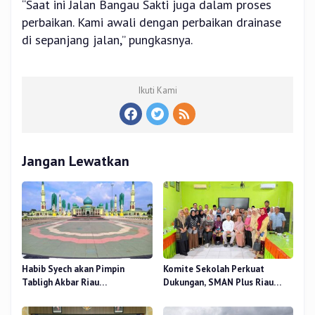
“Saat ini Jalan Bangau Sakti juga dalam proses
perbaikan. Kami awali dengan perbaikan drainase
di sepanjang jalan,” pungkasnya.
Ikuti Kami
Jangan Lewatkan
Habib Syech akan Pimpin
Komite Sekolah Perkuat
Tabligh Akbar Riau
Dukungan, SMAN Plus Riau
Bershalawat di Masjid Raya An-
Fokus Tingkatkan Mutu
Nur, Besok
Pendidikan