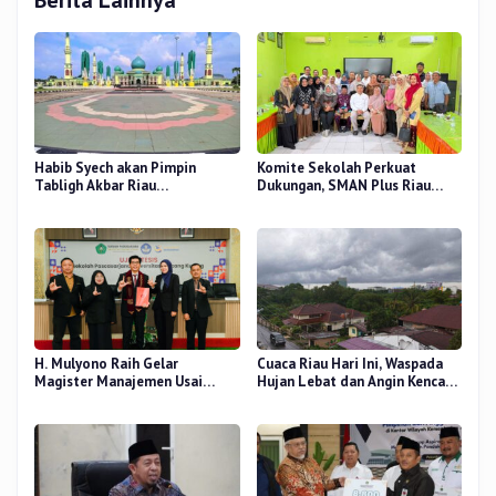
Berita Lainnya
Habib Syech akan Pimpin
Komite Sekolah Perkuat
Tabligh Akbar Riau
Dukungan, SMAN Plus Riau
Bershalawat di Masjid Raya An-
Fokus Tingkatkan Mutu
Nur, Besok
Pendidikan
H. Mulyono Raih Gelar
Cuaca Riau Hari Ini, Waspada
Magister Manajemen Usai
Hujan Lebat dan Angin Kencang
Sidang Tesis Perceived Stress
di Beberapa Wilayah
Terhadap Beban Kerja