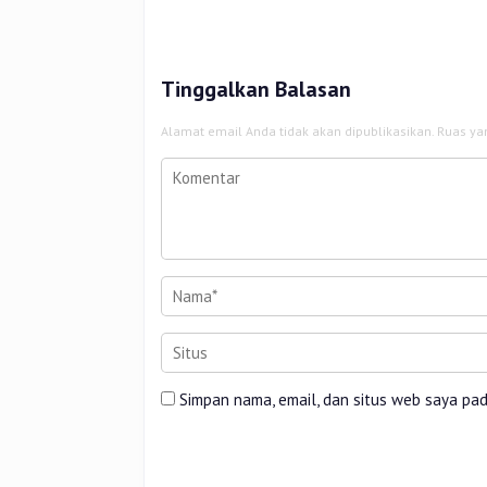
Wilayah
2025 Perk
Tinggalkan Balasan
Alamat email Anda tidak akan dipublikasikan.
Ruas ya
Simpan nama, email, dan situs web saya pa