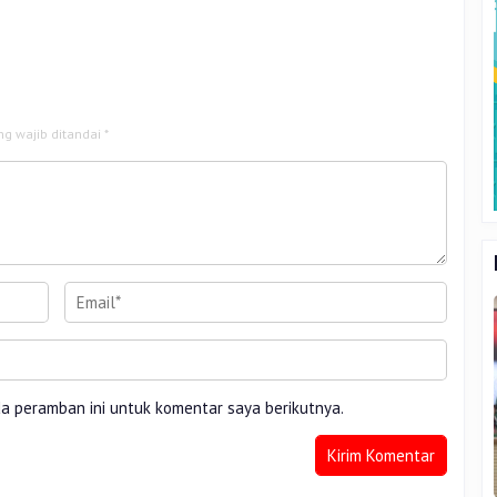
uat Tata Kelola
Riau
ng wajib ditandai
*
da peramban ini untuk komentar saya berikutnya.