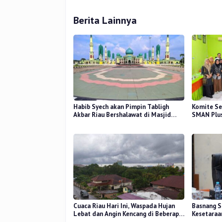
Berita Lainnya
Habib Syech akan Pimpin Tabligh
Komite Se
Akbar Riau Bershalawat di Masjid
SMAN Plus
Raya An-Nur, Besok
Mutu Pend
Cuaca Riau Hari Ini, Waspada Hujan
Basnang S
Lebat dan Angin Kencang di Beberapa
Kesetaraa
Wilayah
2025 Perk