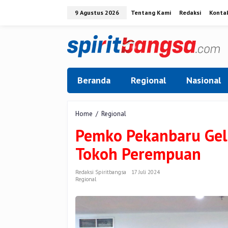
Lewati
9 Agustus 2026
Tentang Kami
Redaksi
Konta
ke
konten
Beranda
Regional
Nasional
Pemko
Home
/
Regional
Pekanbaru
Pemko Pekanbaru Gelar
Gelar
Sosialisasi
Tokoh Perempuan
Politik
untuk
Tokoh
Redaksi Spiritbangsa
17 Juli 2024
Regional
Perempuan