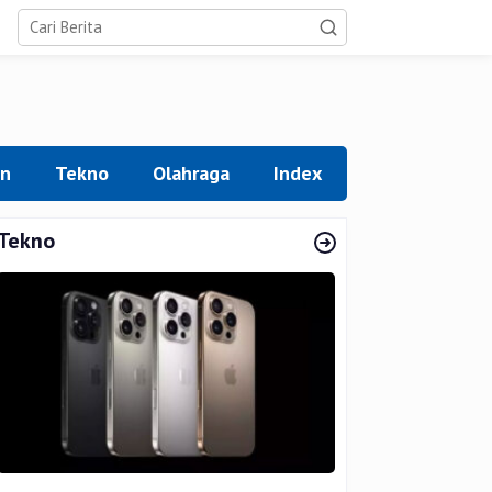
an
Tekno
Olahraga
Index
Tekno