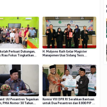
kolah Perkuat Dukungan,
H. Mulyono Raih Gelar Magister
 Riau Fokus Tingkatkan
Manajemen Usai Sidang Tesis
idikan
Perceived Stress Terhadap Beban
Kerja
aid: UU Pesantren Tegaskan
Komisi VIII DPR RI Serahkan Bantuan
n, PMA Nomor 30 Tahun
untuk Dua Pesantren dan 8.800 PIP di
uat Tata Kelola
Riau