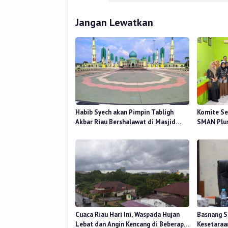
Jangan Lewatkan
Habib Syech akan Pimpin Tabligh
Komite Se
Akbar Riau Bershalawat di Masjid
SMAN Plus
Raya An-Nur, Besok
Mutu Pend
Cuaca Riau Hari Ini, Waspada Hujan
Basnang S
Lebat dan Angin Kencang di Beberapa
Kesetaraa