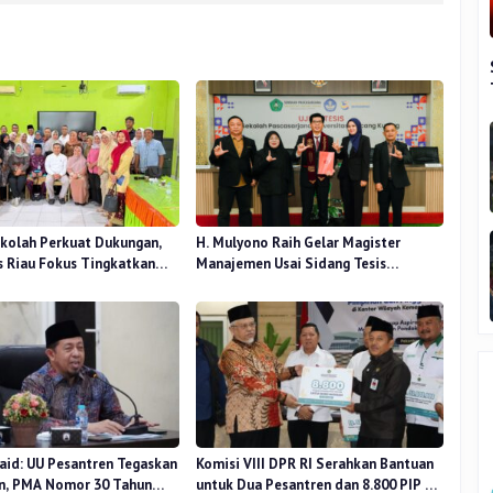
kolah Perkuat Dukungan,
H. Mulyono Raih Gelar Magister
 Riau Fokus Tingkatkan
Manajemen Usai Sidang Tesis
idikan
Perceived Stress Terhadap Beban
Kerja
aid: UU Pesantren Tegaskan
Komisi VIII DPR RI Serahkan Bantuan
n, PMA Nomor 30 Tahun
untuk Dua Pesantren dan 8.800 PIP di