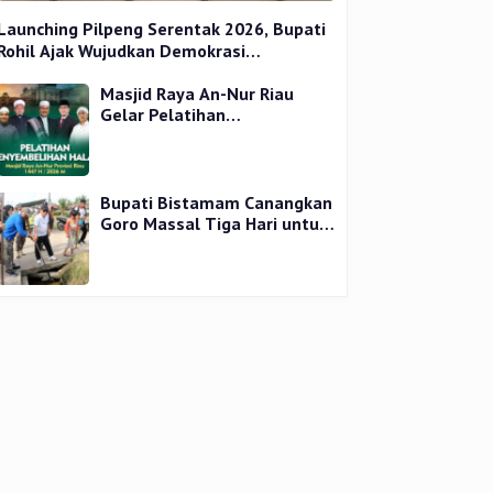
Launching Pilpeng Serentak 2026, Bupati
Rohil Ajak Wujudkan Demokrasi
Bermartabat
Masjid Raya An-Nur Riau
Gelar Pelatihan
Penyembelihan Kurban,
Langsung Praktik dan Gratis
Bupati Bistamam Canangkan
Goro Massal Tiga Hari untuk
Cegah DBD