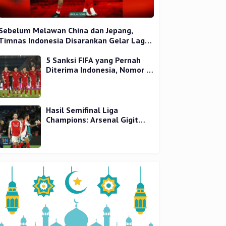
Sebelum Melawan China dan Jepang,
Timnas Indonesia Disarankan Gelar Laga
Uji Coba
5 Sanksi FIFA yang Pernah
Diterima Indonesia, Nomor 1
Terparah
Hasil Semifinal Liga
Champions: Arsenal Gigit
Jari, PSG Tantang Inter Milan
di Final