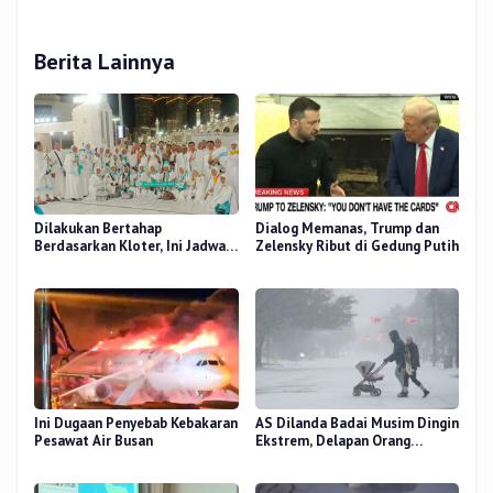
Berita Lainnya
Dilakukan Bertahap
Dialog Memanas, Trump dan
Berdasarkan Kloter, Ini Jadwal
Zelensky Ribut di Gedung Putih
Pemulangan Jemaah Haji Riau
Ini Dugaan Penyebab Kebakaran
AS Dilanda Badai Musim Dingin
Pesawat Air Busan
Ekstrem, Delapan Orang
Dilaporkan Tewas