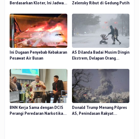
Berdasarkan Kloter, Ini Jadwal
Zelensky Ribut di Gedung Putih
Pemulangan Jemaah Haji Riau
Ini Dugaan Penyebab Kebakaran
AS Dilanda Badai Musim Dingin
Pesawat Air Busan
Ekstrem, Delapan Orang
Dilaporkan Tewas
BNN Kerja Sama dengan DCIS
Donald Trump Menang Pilpres
Perangi Peredaran Narkotika
AS, Penindasan Rakyat
Antar Negara
Palestina oleh Israel Akan
Meningkat