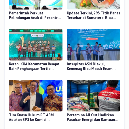
Pemerintah Perkuat
Update Terkini, 293 Titik Panas
Pelindungan Anak di Pesantren
Tersebar di Sumatera, Riau
dan Madrasah melalui Gernas
Sumbang 14 Titik
RANA
Keren! KUA Kecamatan Rengat
Integritas ASN Diakui,
Raih Penghargaan Tertib
Kemenag Riau Masuk Enam
Administrasi Tingkat Nasional
Kanwil Peraih Penghargaan
Antikorupsi 2025
Tim Kuasa Hukum PT ABM
Pertamina All Out Hadirkan
Adukan SP3 ke Komisi
Pasokan Energi dan Bantuan
Reformasi Polri
Dukung Masyarakat Terdampak
Bencana Banjir Sumatera