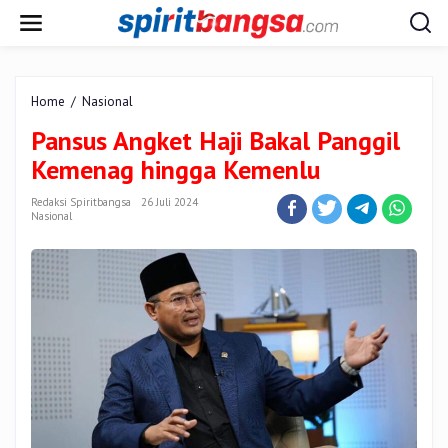
Lewati
ke
konten
Pansus
Home
/
Nasional
Angket
Pansus Angket Haji Bakal Panggil
Haji
Bakal
Kemenag hingga Kemenlu
Panggil
Kemenag
Redaksi Spiritbangsa
26 Juli 2024
hingga
Nasional
Kemenlu