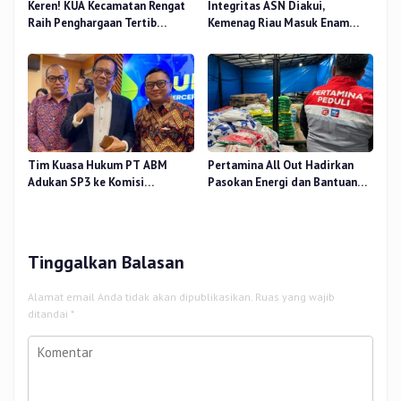
Keren! KUA Kecamatan Rengat
Integritas ASN Diakui,
Raih Penghargaan Tertib
Kemenag Riau Masuk Enam
Administrasi Tingkat Nasional
Kanwil Peraih Penghargaan
Antikorupsi 2025
Tim Kuasa Hukum PT ABM
Pertamina All Out Hadirkan
Adukan SP3 ke Komisi
Pasokan Energi dan Bantuan
Reformasi Polri
Dukung Masyarakat Terdampak
Bencana Banjir Sumatera
Tinggalkan Balasan
Alamat email Anda tidak akan dipublikasikan.
Ruas yang wajib
ditandai
*