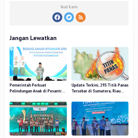
Ikuti Kami
Jangan Lewatkan
Pemerintah Perkuat
Update Terkini, 293 Titik Panas
Pelindungan Anak di Pesantren
Tersebar di Sumatera, Riau
dan Madrasah melalui Gernas
Sumbang 14 Titik
RANA