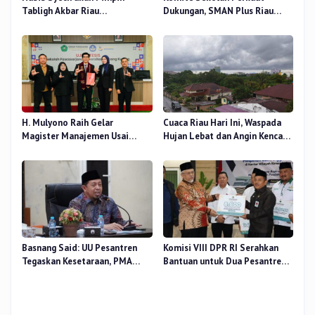
Tabligh Akbar Riau
Dukungan, SMAN Plus Riau
Bershalawat di Masjid Raya An-
Fokus Tingkatkan Mutu
Nur, Besok
Pendidikan
H. Mulyono Raih Gelar
Cuaca Riau Hari Ini, Waspada
Magister Manajemen Usai
Hujan Lebat dan Angin Kencang
Sidang Tesis Perceived Stress
di Beberapa Wilayah
Terhadap Beban Kerja
Basnang Said: UU Pesantren
Komisi VIII DPR RI Serahkan
Tegaskan Kesetaraan, PMA
Bantuan untuk Dua Pesantren
Nomor 30 Tahun 2025 Perkuat
dan 8.800 PIP di Riau
Tata Kelola