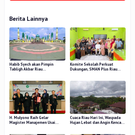
Berita Lainnya
Habib Syech akan Pimpin
Komite Sekolah Perkuat
Tabligh Akbar Riau
Dukungan, SMAN Plus Riau
Bershalawat di Masjid Raya An-
Fokus Tingkatkan Mutu
Nur, Besok
Pendidikan
H. Mulyono Raih Gelar
Cuaca Riau Hari Ini, Waspada
Magister Manajemen Usai
Hujan Lebat dan Angin Kencang
Sidang Tesis Perceived Stress
di Beberapa Wilayah
Terhadap Beban Kerja