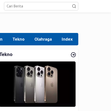
an
Tekno
Olahraga
Index
Tekno