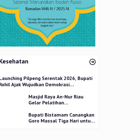
Kesehatan
Launching Pilpeng Serentak 2026, Bupati
Rohil Ajak Wujudkan Demokrasi
Bermartabat
Masjid Raya An-Nur Riau
Gelar Pelatihan
Penyembelihan Kurban,
Langsung Praktik dan Gratis
Bupati Bistamam Canangkan
Goro Massal Tiga Hari untuk
Cegah DBD