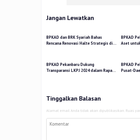
Jangan Lewatkan
BPKAD dan BRK Syariah Bahas
BPKAD Pek
Rencana Renovasi Halte Strategis di
Aset untu
Pekanbaru
Sampah T
BPKAD Pekanbaru Dukung
BPKAD Pek
Transparansi LKPJ 2024 dalam Rapat
Pusat-Dae
Pansus DPRD
Kerakyata
Tinggalkan Balasan
Alamat email Anda tidak akan dipublikasikan.
Ruas ya