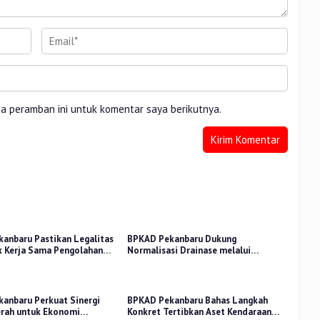
da peramban ini untuk komentar saya berikutnya.
anbaru Pastikan Legalitas
BPKAD Pekanbaru Dukung
k Kerja Sama Pengolahan
Normalisasi Drainase melalui
PA
Verifikasi Aset
anbaru Perkuat Sinergi
BPKAD Pekanbaru Bahas Langkah
rah untuk Ekonomi
Konkret Tertibkan Aset Kendaraan