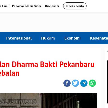
k Kami
Pedoman Media Siber
Disclaimer
Indeks Berita
Internasional
Hukrim
Ekonomi
Kesehat
alan Dharma Bakti Pekanbaru
ebalan