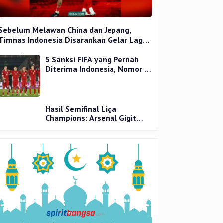
Sebelum Melawan China dan Jepang,
Timnas Indonesia Disarankan Gelar Laga
Uji Coba
5 Sanksi FIFA yang Pernah
Diterima Indonesia, Nomor 1
Terparah
Hasil Semifinal Liga
Champions: Arsenal Gigit
Jari, PSG Tantang Inter Milan
di Final