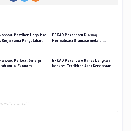
anbaru Pastikan Legalitas
BPKAD Pekanbaru Dukung
k Kerja Sama Pengolahan
Normalisasi Drainase melalui
PA
Verifikasi Aset
anbaru Perkuat Sinergi
BPKAD Pekanbaru Bahas Langkah
rah untuk Ekonomi
Konkret Tertibkan Aset Kendaraan
n di Pasar Cik Puan
Dinas
ng wajib ditandai
*