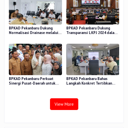
BPKAD Pekanbaru Dukung
BPKAD Pekanbaru Dukung
Normalisasi Drainase melalui
Transparansi LKPJ 2024 dalam
Verifikasi Aset
Rapat Pansus DPRD
BPKAD Pekanbaru Perkuat
BPKAD Pekanbaru Bahas
Sinergi Pusat-Daerah untuk
Langkah Konkret Tertibkan
Ekonomi Kerakyatan di Pasar
Aset Kendaraan Dinas
Cik Puan
View More