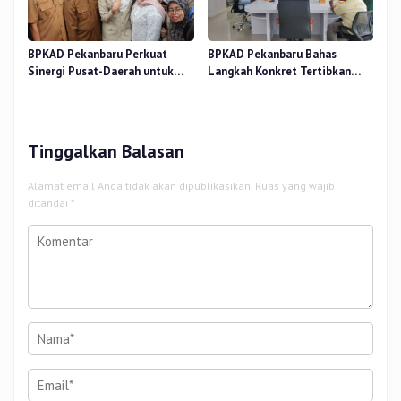
BPKAD Pekanbaru Perkuat
BPKAD Pekanbaru Bahas
Sinergi Pusat-Daerah untuk
Langkah Konkret Tertibkan
Ekonomi Kerakyatan di Pasar
Aset Kendaraan Dinas
Cik Puan
Tinggalkan Balasan
Alamat email Anda tidak akan dipublikasikan.
Ruas yang wajib
ditandai
*