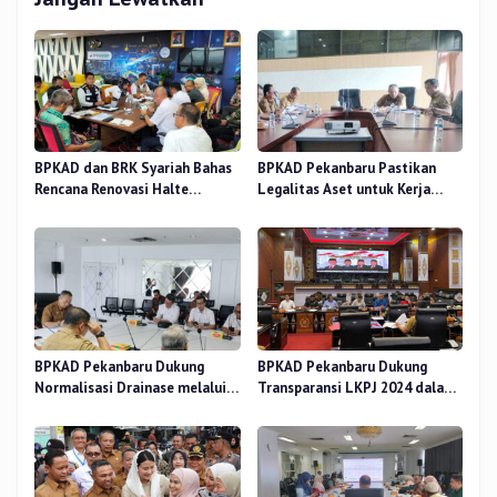
BPKAD dan BRK Syariah Bahas
BPKAD Pekanbaru Pastikan
Rencana Renovasi Halte
Legalitas Aset untuk Kerja
Strategis di Pekanbaru
Sama Pengolahan Sampah TPA
BPKAD Pekanbaru Dukung
BPKAD Pekanbaru Dukung
Normalisasi Drainase melalui
Transparansi LKPJ 2024 dalam
Verifikasi Aset
Rapat Pansus DPRD