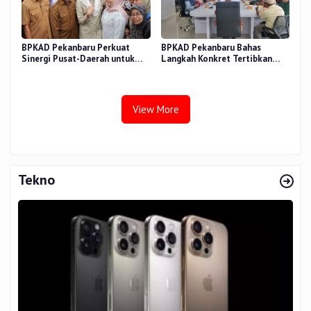
BPKAD Pekanbaru Perkuat
BPKAD Pekanbaru Bahas
Sinergi Pusat-Daerah untuk
Langkah Konkret Tertibkan
Ekonomi Kerakyatan di Pasar
Aset Kendaraan Dinas
Cik Puan
View More
Tekno