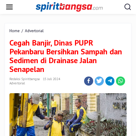
Lewati
ke
konten
Cegah
Home
/
Advertorial
Banjir,
Cegah Banjir, Dinas PUPR
Dinas
PUPR
Pekanbaru Bersihkan Sampah dan
Pekanbaru
Sedimen di Drainase Jalan
Bersihkan
Sampah
Senapelan
dan
Sedimen
Redaksi Spiritbangsa
15 Juli 2024
di
Advertorial
Drainase
Jalan
Senapelan