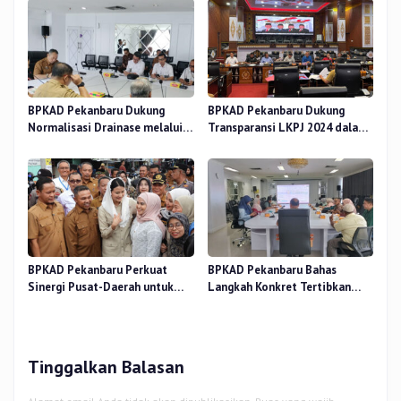
BPKAD Pekanbaru Dukung
BPKAD Pekanbaru Dukung
Normalisasi Drainase melalui
Transparansi LKPJ 2024 dalam
Verifikasi Aset
Rapat Pansus DPRD
BPKAD Pekanbaru Perkuat
BPKAD Pekanbaru Bahas
Sinergi Pusat-Daerah untuk
Langkah Konkret Tertibkan
Ekonomi Kerakyatan di Pasar
Aset Kendaraan Dinas
Cik Puan
Tinggalkan Balasan