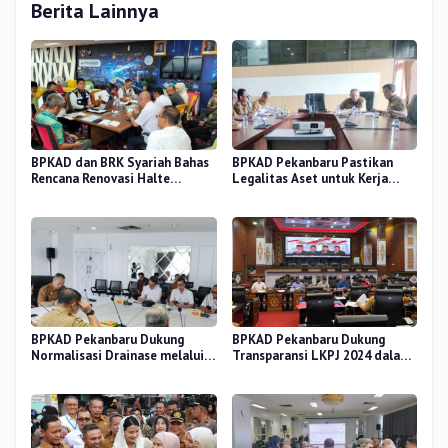
Berita Lainnya
BPKAD dan BRK Syariah Bahas
BPKAD Pekanbaru Pastikan
Rencana Renovasi Halte
Legalitas Aset untuk Kerja
Strategis di Pekanbaru
Sama Pengolahan Sampah TPA
BPKAD Pekanbaru Dukung
BPKAD Pekanbaru Dukung
Normalisasi Drainase melalui
Transparansi LKPJ 2024 dalam
Verifikasi Aset
Rapat Pansus DPRD