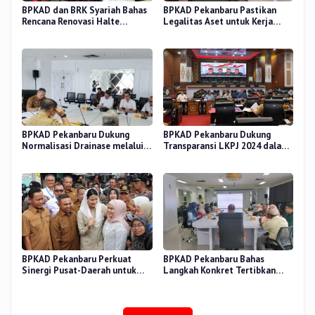
BPKAD dan BRK Syariah Bahas
BPKAD Pekanbaru Pastikan
Rencana Renovasi Halte
Legalitas Aset untuk Kerja
Strategis di Pekanbaru
Sama Pengolahan Sampah TPA
BPKAD Pekanbaru Dukung
BPKAD Pekanbaru Dukung
Normalisasi Drainase melalui
Transparansi LKPJ 2024 dalam
Verifikasi Aset
Rapat Pansus DPRD
BPKAD Pekanbaru Perkuat
BPKAD Pekanbaru Bahas
Sinergi Pusat-Daerah untuk
Langkah Konkret Tertibkan
Ekonomi Kerakyatan di Pasar
Aset Kendaraan Dinas
Cik Puan