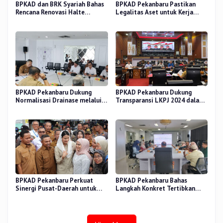
BPKAD dan BRK Syariah Bahas
BPKAD Pekanbaru Pastikan
Rencana Renovasi Halte
Legalitas Aset untuk Kerja
Strategis di Pekanbaru
Sama Pengolahan Sampah TPA
BPKAD Pekanbaru Dukung
BPKAD Pekanbaru Dukung
Normalisasi Drainase melalui
Transparansi LKPJ 2024 dalam
Verifikasi Aset
Rapat Pansus DPRD
BPKAD Pekanbaru Perkuat
BPKAD Pekanbaru Bahas
Sinergi Pusat-Daerah untuk
Langkah Konkret Tertibkan
Ekonomi Kerakyatan di Pasar
Aset Kendaraan Dinas
Cik Puan