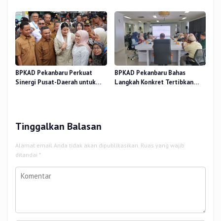
Verifikasi Aset
Rapat Pansus DPRD
BPKAD Pekanbaru Perkuat
BPKAD Pekanbaru Bahas
Sinergi Pusat-Daerah untuk
Langkah Konkret Tertibkan
Ekonomi Kerakyatan di Pasar
Aset Kendaraan Dinas
Cik Puan
Tinggalkan Balasan
Alamat email Anda tidak akan dipublikasikan.
Ruas yang wajib
ditandai
*