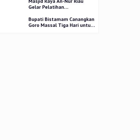
Masjid Raya An-Nur Riau
Gelar Pelatihan
Penyembelihan Kurban,
Langsung Praktik dan Gratis
Bupati Bistamam Canangkan
Goro Massal Tiga Hari untuk
Cegah DBD