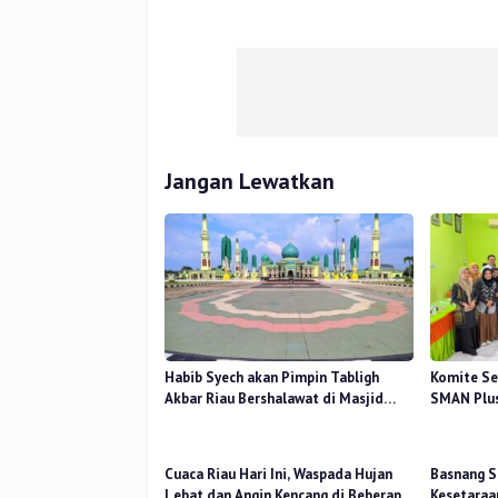
Jangan Lewatkan
Habib Syech akan Pimpin Tabligh
Komite Se
Akbar Riau Bershalawat di Masjid
SMAN Plus
Raya An-Nur, Besok
Mutu Pend
Cuaca Riau Hari Ini, Waspada Hujan
Basnang S
Lebat dan Angin Kencang di Beberapa
Kesetaraa