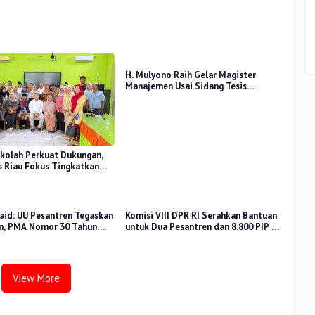
H. Mulyono Raih Gelar Magister
Manajemen Usai Sidang Tesis
Perceived Stress Terhadap Beban
Kerja
kolah Perkuat Dukungan,
 Riau Fokus Tingkatkan
idikan
aid: UU Pesantren Tegaskan
Komisi VIII DPR RI Serahkan Bantuan
n, PMA Nomor 30 Tahun
untuk Dua Pesantren dan 8.800 PIP di
uat Tata Kelola
Riau
View More