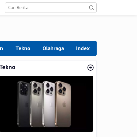
an
Tekno
Olahraga
Index
Tekno