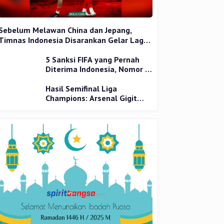
Sebelum Melawan China dan Jepang,
Timnas Indonesia Disarankan Gelar Laga
Uji Coba
5 Sanksi FIFA yang Pernah
Diterima Indonesia, Nomor 1
Terparah
Hasil Semifinal Liga
Champions: Arsenal Gigit
Jari, PSG Tantang Inter Milan
di Final