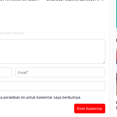
uat Tata Kelola
Riau
ng wajib ditandai
*
da peramban ini untuk komentar saya berikutnya.