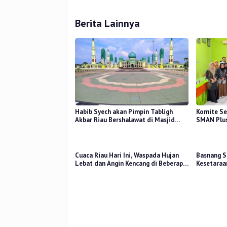
Berita Lainnya
Habib Syech akan Pimpin Tabligh
Komite Se
Akbar Riau Bershalawat di Masjid
SMAN Plus
Raya An-Nur, Besok
Mutu Pend
Cuaca Riau Hari Ini, Waspada Hujan
Basnang S
Lebat dan Angin Kencang di Beberapa
Kesetaraa
Wilayah
2025 Perk