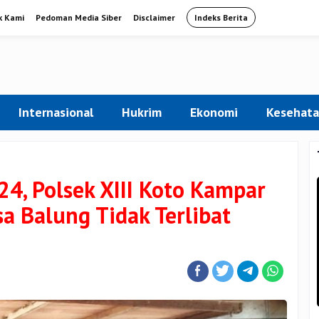
k Kami
Pedoman Media Siber
Disclaimer
Indeks Berita
Internasional
Hukrim
Ekonomi
Kesehat
24, Polsek XIII Koto Kampar
a Balung Tidak Terlibat