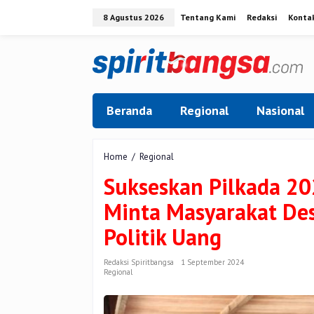
Lewati
8 Agustus 2026
Tentang Kami
Redaksi
Konta
ke
konten
Beranda
Regional
Nasional
Sukseskan
Home
/
Regional
Pilkada
Sukseskan Pilkada 20
2024,
Polsek
Minta Masyarakat Des
XIII
Koto
Politik Uang
Kampar
Minta
Masyarakat
Redaksi Spiritbangsa
1 September 2024
Regional
Desa
Balung
Tidak