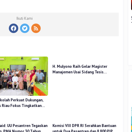
Ikuti Kami
H. Mulyono Raih Gelar Magister
Manajemen Usai Sidang Tesis
Perceived Stress Terhadap Beban
Kerja
kolah Perkuat Dukungan,
 Riau Fokus Tingkatkan
idikan
aid: UU Pesantren Tegaskan
Komisi VIII DPR RI Serahkan Bantuan
n, PMA Nomor 30 Tahun
untuk Dua Pesantren dan 8.800 PIP di