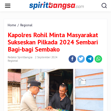
Lewati
ke
konten
Kapolres
Home
/
Regional
Rohil
Kapolres Rohil Minta Masyarakat
Minta
Masyarakat
Sukseskan Pilkada 2024 Sembari
Sukseskan
Bagi-bagi Sembako
Pilkada
2024
Redaksi Spiritbangsa
2 September 2024
Sembari
Regional
Bagi-
bagi
Sembako