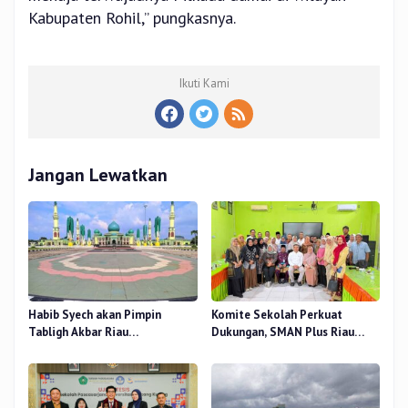
Kabupaten Rohil,” pungkasnya.
Ikuti Kami
Jangan Lewatkan
Habib Syech akan Pimpin
Komite Sekolah Perkuat
Tabligh Akbar Riau
Dukungan, SMAN Plus Riau
Bershalawat di Masjid Raya An-
Fokus Tingkatkan Mutu
Nur, Besok
Pendidikan