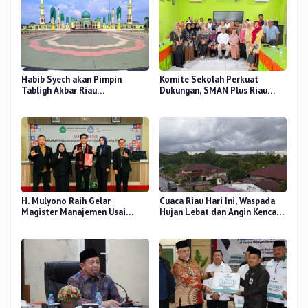
Habib Syech akan Pimpin
Komite Sekolah Perkuat
Tabligh Akbar Riau
Dukungan, SMAN Plus Riau
Bershalawat di Masjid Raya An-
Fokus Tingkatkan Mutu
Nur, Besok
Pendidikan
H. Mulyono Raih Gelar
Cuaca Riau Hari Ini, Waspada
Magister Manajemen Usai
Hujan Lebat dan Angin Kencang
Sidang Tesis Perceived Stress
di Beberapa Wilayah
Terhadap Beban Kerja