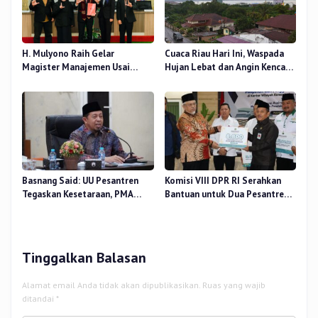
H. Mulyono Raih Gelar
Cuaca Riau Hari Ini, Waspada
Magister Manajemen Usai
Hujan Lebat dan Angin Kencang
Sidang Tesis Perceived Stress
di Beberapa Wilayah
Terhadap Beban Kerja
Basnang Said: UU Pesantren
Komisi VIII DPR RI Serahkan
Tegaskan Kesetaraan, PMA
Bantuan untuk Dua Pesantren
Nomor 30 Tahun 2025 Perkuat
dan 8.800 PIP di Riau
Tata Kelola
Tinggalkan Balasan
Alamat email Anda tidak akan dipublikasikan.
Ruas yang wajib
ditandai
*