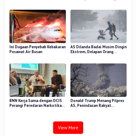
Pemulangan Jemaah Haji Riau
Ini Dugaan Penyebab Kebakaran
AS Dilanda Badai Musim Dingin
Pesawat Air Busan
Ekstrem, Delapan Orang
Dilaporkan Tewas
BNN Kerja Sama dengan DCIS
Donald Trump Menang Pilpres
Perangi Peredaran Narkotika
AS, Penindasan Rakyat
Antar Negara
Palestina oleh Israel Akan
Meningkat
View More