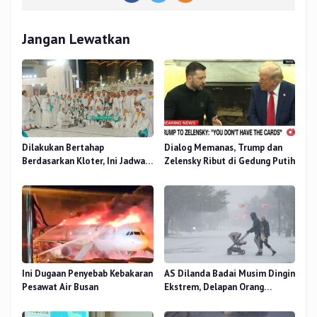
Jangan Lewatkan
Dilakukan Bertahap
Dialog Memanas, Trump dan
Berdasarkan Kloter, Ini Jadwal
Zelensky Ribut di Gedung Putih
Pemulangan Jemaah Haji Riau
Ini Dugaan Penyebab Kebakaran
AS Dilanda Badai Musim Dingin
Pesawat Air Busan
Ekstrem, Delapan Orang
Dilaporkan Tewas