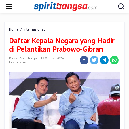
Lewati
ke
konten
Daftar
Home
/
Internasional
Kepala
Daftar Kepala Negara yang Hadir
Negara
yang
di Pelantikan Prabowo-Gibran
Hadir
di
Redaksi Spiritbangsa
19 Oktober 2024
Pelantikan
Internasional
Prabowo-
Gibran