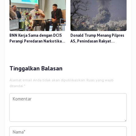
BNN Kerja Sama dengan DCIS
Donald Trump Menang Pilpres
Perangi Peredaran Narkotika
AS, Penindasan Rakyat
Antar Negara
Palestina oleh Israel Akan
Meningkat
Tinggalkan Balasan
Alamat email Anda tidak akan dipublikasikan.
Ruas yang wajib
ditandai
*