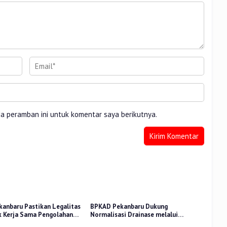
da peramban ini untuk komentar saya berikutnya.
anbaru Pastikan Legalitas
BPKAD Pekanbaru Dukung
k Kerja Sama Pengolahan
Normalisasi Drainase melalui
PA
Verifikasi Aset