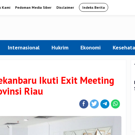
k Kami
Pedoman Media Siber
Disclaimer
Indeks Berita
Internasional
Hukrim
Ekonomi
Kesehat
kanbaru Ikuti Exit Meeting
ovinsi Riau