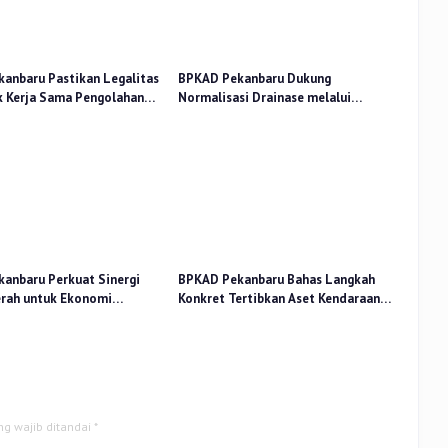
anbaru Pastikan Legalitas
BPKAD Pekanbaru Dukung
k Kerja Sama Pengolahan
Normalisasi Drainase melalui
PA
Verifikasi Aset
anbaru Perkuat Sinergi
BPKAD Pekanbaru Bahas Langkah
rah untuk Ekonomi
Konkret Tertibkan Aset Kendaraan
n di Pasar Cik Puan
Dinas
ng wajib ditandai
*