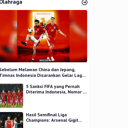
Olahraga
Sebelum Melawan China dan Jepang,
Timnas Indonesia Disarankan Gelar Laga
Uji Coba
5 Sanksi FIFA yang Pernah
Diterima Indonesia, Nomor 1
Terparah
Hasil Semifinal Liga
Champions: Arsenal Gigit
Jari, PSG Tantang Inter Milan