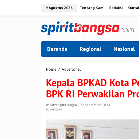
Lewati
9 Agustus 2026
Tentang Kami
Redaksi
Konta
ke
konten
Beranda
Regional
Nasional
Kepala
Home
/
Advertorial
BPKAD
Kepala BPKAD Kota Pe
Kota
Pekanbaru
BPK RI Perwakilan Pr
Ikuti
Exit
Meeting
Redaksi Spiritbangsa
20 September 2024
Advertorial
BPK
RI
Perwakilan
Provinsi
Riau