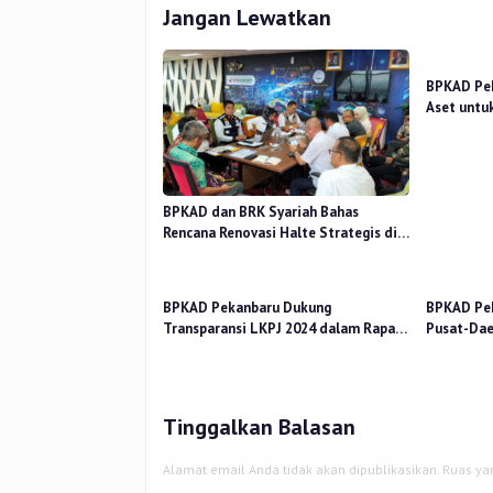
Jangan Lewatkan
BPKAD Pek
Aset untu
Sampah T
BPKAD dan BRK Syariah Bahas
Rencana Renovasi Halte Strategis di
Pekanbaru
BPKAD Pekanbaru Dukung
BPKAD Pek
Transparansi LKPJ 2024 dalam Rapat
Pusat-Dae
Pansus DPRD
Kerakyata
Tinggalkan Balasan
Alamat email Anda tidak akan dipublikasikan.
Ruas ya