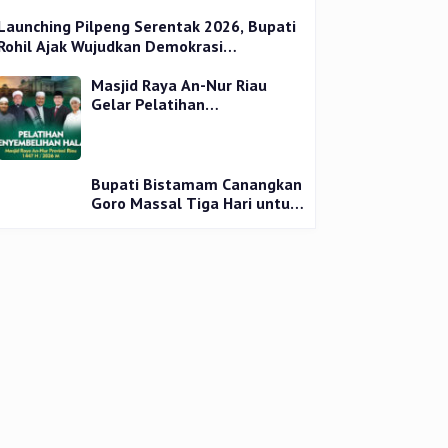
Launching Pilpeng Serentak 2026, Bupati
Rohil Ajak Wujudkan Demokrasi
Bermartabat
Masjid Raya An-Nur Riau
Gelar Pelatihan
Penyembelihan Kurban,
Langsung Praktik dan Gratis
Bupati Bistamam Canangkan
Goro Massal Tiga Hari untuk
Cegah DBD