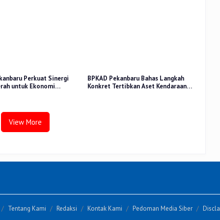
anbaru Perkuat Sinergi
BPKAD Pekanbaru Bahas Langkah
rah untuk Ekonomi
Konkret Tertibkan Aset Kendaraan
n di Pasar Cik Puan
Dinas
View More
Tentang Kami
Redaksi
Kontak Kami
Pedoman Media Siber
Discl