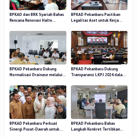
BPKAD dan BRK Syariah Bahas
BPKAD Pekanbaru Pastikan
Rencana Renovasi Halte
Legalitas Aset untuk Kerja
Strategis di Pekanbaru
Sama Pengolahan Sampah TPA
BPKAD Pekanbaru Dukung
BPKAD Pekanbaru Dukung
Normalisasi Drainase melalui
Transparansi LKPJ 2024 dalam
Verifikasi Aset
Rapat Pansus DPRD
BPKAD Pekanbaru Perkuat
BPKAD Pekanbaru Bahas
Sinergi Pusat-Daerah untuk
Langkah Konkret Tertibkan
Ekonomi Kerakyatan di Pasar
Aset Kendaraan Dinas