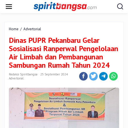
Lewati
ke
konten
Dinas
Home
/
Advertorial
PUPR
Dinas PUPR Pekanbaru Gelar
Pekanbaru
Gelar
Sosialisasi Ranperwal Pengelolaan
Sosialisasi
Air Limbah dan Pembangunan
Ranperwal
Pengelolaan
Sambungan Rumah Tahun 2024
Air
Limbah
Redaksi Spiritbangsa
25 September 2024
dan
Advertorial
Pembangunan
Sambungan
Rumah
Tahun
2024