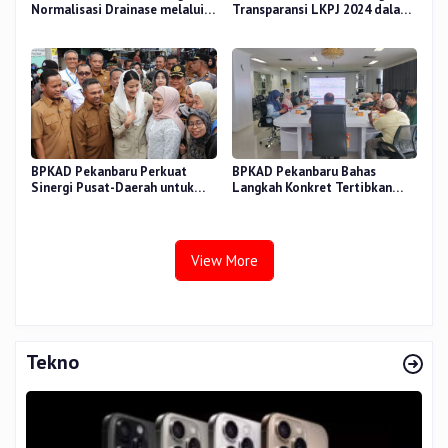
Normalisasi Drainase melalui
Transparansi LKPJ 2024 dalam
Verifikasi Aset
Rapat Pansus DPRD
BPKAD Pekanbaru Perkuat
BPKAD Pekanbaru Bahas
Sinergi Pusat-Daerah untuk
Langkah Konkret Tertibkan
Ekonomi Kerakyatan di Pasar
Aset Kendaraan Dinas
Cik Puan
View More
Tekno