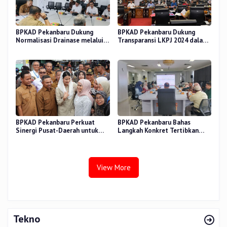
BPKAD Pekanbaru Dukung
BPKAD Pekanbaru Dukung
Normalisasi Drainase melalui
Transparansi LKPJ 2024 dalam
Verifikasi Aset
Rapat Pansus DPRD
BPKAD Pekanbaru Perkuat
BPKAD Pekanbaru Bahas
Sinergi Pusat-Daerah untuk
Langkah Konkret Tertibkan
Ekonomi Kerakyatan di Pasar
Aset Kendaraan Dinas
Cik Puan
View More
Tekno