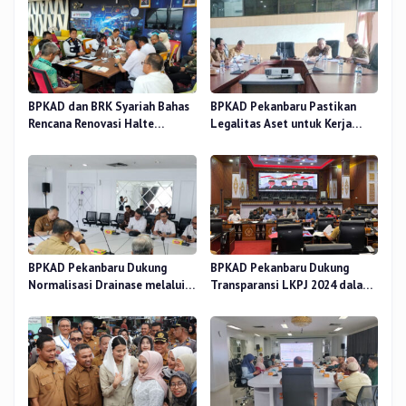
BPKAD dan BRK Syariah Bahas
BPKAD Pekanbaru Pastikan
Rencana Renovasi Halte
Legalitas Aset untuk Kerja
Strategis di Pekanbaru
Sama Pengolahan Sampah TPA
BPKAD Pekanbaru Dukung
BPKAD Pekanbaru Dukung
Normalisasi Drainase melalui
Transparansi LKPJ 2024 dalam
Verifikasi Aset
Rapat Pansus DPRD