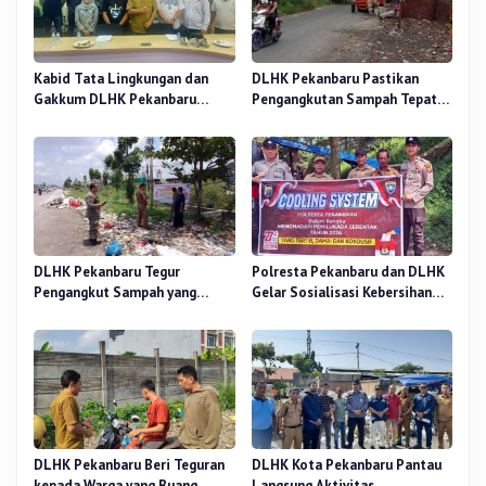
Kabid Tata Lingkungan dan
DLHK Pekanbaru Pastikan
Gakkum DLHK Pekanbaru
Pengangkutan Sampah Tepat
Kunjungi Balai Gakkum
Waktu di TPS Gudang Kaca
Regional Sumatra
Kecamatan Rumbai
DLHK Pekanbaru Tegur
Polresta Pekanbaru dan DLHK
Pengangkut Sampah yang
Gelar Sosialisasi Kebersihan
Buang Sampah di TPS Ilegal
Lingkungan Jelang Pilkada
Serentak
DLHK Pekanbaru Beri Teguran
DLHK Kota Pekanbaru Pantau
kepada Warga yang Buang
Langsung Aktivitas