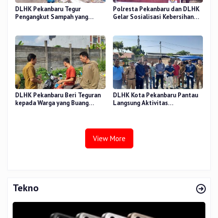
DLHK Pekanbaru Tegur
Polresta Pekanbaru dan DLHK
Pengangkut Sampah yang
Gelar Sosialisasi Kebersihan
Buang Sampah di TPS Ilegal
Lingkungan Jelang Pilkada
Serentak
DLHK Pekanbaru Beri Teguran
DLHK Kota Pekanbaru Pantau
kepada Warga yang Buang
Langsung Aktivitas
Sampah di Luar Jam Ketentuan
Pengangkutan Sampah di Pasar
Pagi Arengka
View More
Tekno