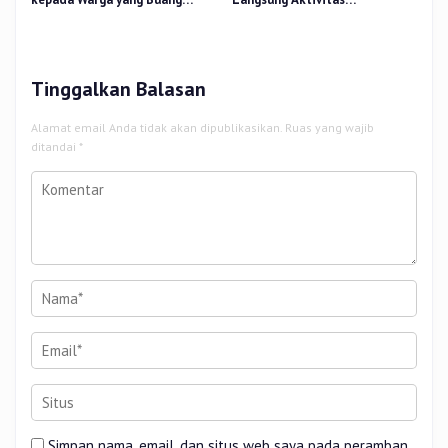
Sampah di Luar Jam Ketentuan
Pengangkutan Sampah di Pasar
Pagi Arengka
Tinggalkan Balasan
Alamat email Anda tidak akan dipublikasikan.
Ruas yang wajib
ditandai
*
Simpan nama, email, dan situs web saya pada peramban