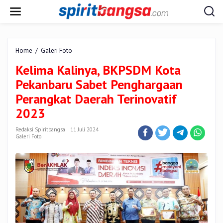
Lewati
ke
konten
Kelima
Home
/
Galeri Foto
Kalinya,
Kelima Kalinya, BKPSDM Kota
BKPSDM
Kota
Pekanbaru Sabet Penghargaan
Pekanbaru
Perangkat Daerah Terinovatif
Sabet
Penghargaan
2023
Perangkat
Daerah
Redaksi Spiritbangsa
11 Juli 2024
Terinovatif
Galeri Foto
2023