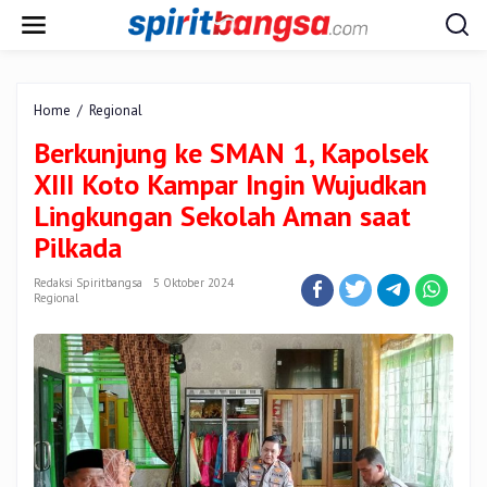
Lewati
ke
konten
Berkunjung
Home
/
Regional
ke
Berkunjung ke SMAN 1, Kapolsek
SMAN
1,
XIII Koto Kampar Ingin Wujudkan
Kapolsek
Lingkungan Sekolah Aman saat
XIII
Koto
Pilkada
Kampar
Ingin
Redaksi Spiritbangsa
5 Oktober 2024
Wujudkan
Regional
Lingkungan
Sekolah
Aman
saat
Pilkada