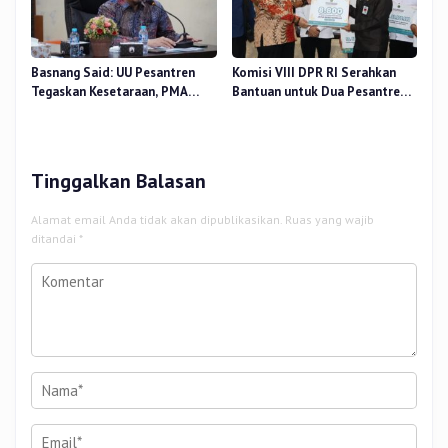
Basnang Said: UU Pesantren
Komisi VIII DPR RI Serahkan
Tegaskan Kesetaraan, PMA
Bantuan untuk Dua Pesantren
Nomor 30 Tahun 2025 Perkuat
dan 8.800 PIP di Riau
Tata Kelola
Tinggalkan Balasan
Alamat email Anda tidak akan dipublikasikan.
Ruas yang wajib
ditandai
*