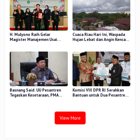
H. Mulyono Raih Gelar
Cuaca Riau Hari Ini, Waspada
Magister Manajemen Usai
Hujan Lebat dan Angin Kencang
Sidang Tesis Perceived Stress
di Beberapa Wilayah
Terhadap Beban Kerja
Basnang Said: UU Pesantren
Komisi VIII DPR RI Serahkan
Tegaskan Kesetaraan, PMA
Bantuan untuk Dua Pesantren
Nomor 30 Tahun 2025 Perkuat
dan 8.800 PIP di Riau
Tata Kelola
View More