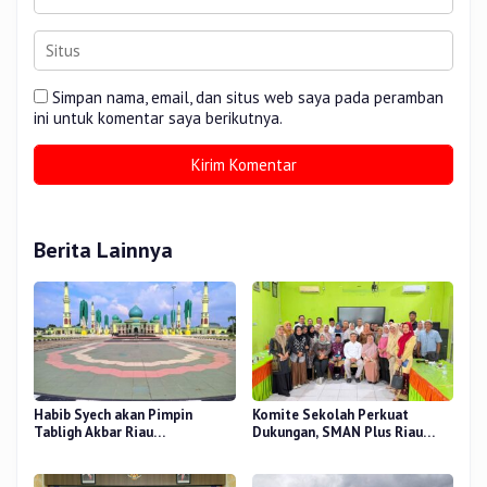
Simpan nama, email, dan situs web saya pada peramban
ini untuk komentar saya berikutnya.
Berita Lainnya
Habib Syech akan Pimpin
Komite Sekolah Perkuat
Tabligh Akbar Riau
Dukungan, SMAN Plus Riau
Bershalawat di Masjid Raya An-
Fokus Tingkatkan Mutu
Nur, Besok
Pendidikan