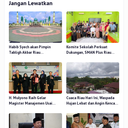
Jangan Lewatkan
Habib Syech akan Pimpin
Komite Sekolah Perkuat
Tabligh Akbar Riau
Dukungan, SMAN Plus Riau
Bershalawat di Masjid Raya An-
Fokus Tingkatkan Mutu
Nur, Besok
Pendidikan
H. Mulyono Raih Gelar
Cuaca Riau Hari Ini, Waspada
Magister Manajemen Usai
Hujan Lebat dan Angin Kencang
Sidang Tesis Perceived Stress
di Beberapa Wilayah
Terhadap Beban Kerja