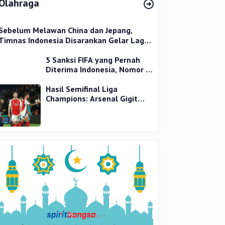
Olahraga
Sebelum Melawan China dan Jepang,
Timnas Indonesia Disarankan Gelar Laga
Uji Coba
5 Sanksi FIFA yang Pernah
Diterima Indonesia, Nomor 1
Terparah
Hasil Semifinal Liga
Champions: Arsenal Gigit
Jari, PSG Tantang Inter Milan
di Final