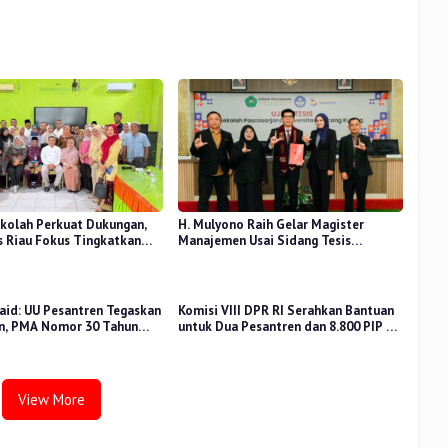
kolah Perkuat Dukungan,
H. Mulyono Raih Gelar Magister
 Riau Fokus Tingkatkan
Manajemen Usai Sidang Tesis
idikan
Perceived Stress Terhadap Beban
Kerja
aid: UU Pesantren Tegaskan
Komisi VIII DPR RI Serahkan Bantuan
n, PMA Nomor 30 Tahun
untuk Dua Pesantren dan 8.800 PIP di
uat Tata Kelola
Riau
View More