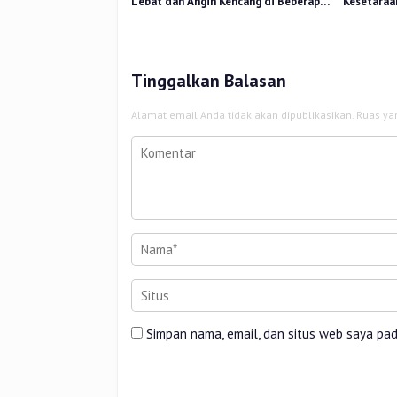
Lebat dan Angin Kencang di Beberapa
Kesetaraa
Wilayah
2025 Perk
Tinggalkan Balasan
Alamat email Anda tidak akan dipublikasikan.
Ruas ya
Simpan nama, email, dan situs web saya pa