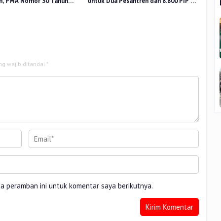
n, PMA Nomor 30 Tahun
untuk Dua Pesantren dan 8.800 PIP di
uat Tata Kelola
Riau
ng wajib ditandai
*
da peramban ini untuk komentar saya berikutnya.