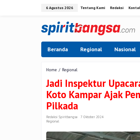
Lewati
6 Agustus 2026
Tentang Kami
Redaksi
Konta
ke
konten
Beranda
Regional
Nasional
Jadi
Home
/
Regional
Inspektur
Jadi Inspektur Upacar
Upacara
di
Koto Kampar Ajak Pe
SMAN
1,
Pilkada
Kapolsek
XIII
Koto
Redaksi Spiritbangsa
7 Oktober 2024
Regional
Kampar
Ajak
Pemilih