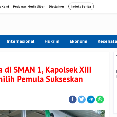
k Kami
Pedoman Media Siber
Disclaimer
Indeks Berita
Internasional
Hukrim
Ekonomi
Kesehat
a di SMAN 1, Kapolsek XIII
milih Pemula Sukseskan