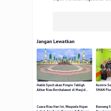
Jangan Lewatkan
Habib Syech akan Pimpin Tabligh
Komite Se
Akbar Riau Bershalawat di Masjid
SMAN Plus
Raya An-Nur, Besok
Mutu Pend
Cuaca Riau Hari Ini, Waspada Hujan
Basnang S