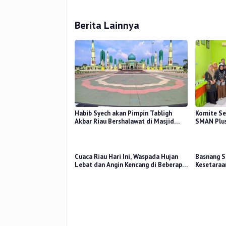
Berita Lainnya
Habib Syech akan Pimpin Tabligh
Komite Se
Akbar Riau Bershalawat di Masjid
SMAN Plus
Raya An-Nur, Besok
Mutu Pend
Cuaca Riau Hari Ini, Waspada Hujan
Basnang S
Lebat dan Angin Kencang di Beberapa
Kesetaraa
Wilayah
2025 Perk