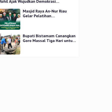
Rohil Ajak Wujudkan Demokrasi
Bermartabat
Masjid Raya An-Nur Riau
Gelar Pelatihan
Penyembelihan Kurban,
Langsung Praktik dan Gratis
Bupati Bistamam Canangkan
Goro Massal Tiga Hari untuk
Cegah DBD