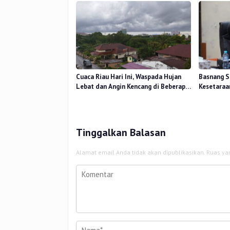
Cuaca Riau Hari Ini, Waspada Hujan
Basnang S
Lebat dan Angin Kencang di Beberapa
Kesetaraa
Wilayah
2025 Perk
Tinggalkan Balasan
Alamat email Anda tidak akan dipublikasikan.
Ruas ya