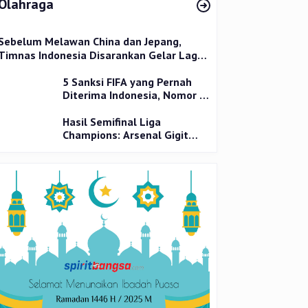
Olahraga
Sebelum Melawan China dan Jepang,
Timnas Indonesia Disarankan Gelar Laga
Uji Coba
5 Sanksi FIFA yang Pernah
Diterima Indonesia, Nomor 1
Terparah
Hasil Semifinal Liga
Champions: Arsenal Gigit
Jari, PSG Tantang Inter Milan
di Final