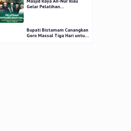
Masjid Raya An-Nur Riau
Gelar Pelatihan
Penyembelihan Kurban,
Langsung Praktik dan Gratis
Bupati Bistamam Canangkan
Goro Massal Tiga Hari untuk
Cegah DBD