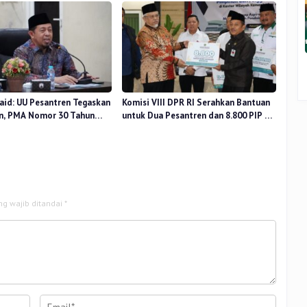
Kerja
aid: UU Pesantren Tegaskan
Komisi VIII DPR RI Serahkan Bantuan
n, PMA Nomor 30 Tahun
untuk Dua Pesantren dan 8.800 PIP di
uat Tata Kelola
Riau
ng wajib ditandai
*