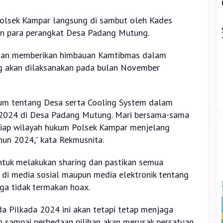
olsek Kampar langsung di sambut oleh Kades
n para perangkat Desa Padang Mutung.
gan memberikan himbauan Kamtibmas dalam
g akan dilaksanakan pada bulan November
um tentang Desa serta Cooling System dalam
 2024 di Desa Padang Mutung. Mari bersama-sama
tiap wilayah hukum Polsek Kampar menjelang
un 2024,” kata Rekmusnita.
ntuk melakukan sharing dan pastikan semua
k di media sosial maupun media elektronik tentang
gga tidak termakan hoax.
da Pilkada 2024 ini akan tetapi tetap menjaga
n sampai perbedaan pilihan akan merusak persatuan