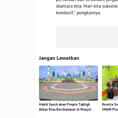
diantara kita. Mari kita sukse
kondusif,” pungkasnya.
Jangan Lewatkan
Habib Syech akan Pimpin Tabligh
Komite Se
Akbar Riau Bershalawat di Masjid
SMAN Plus
Raya An-Nur, Besok
Mutu Pend