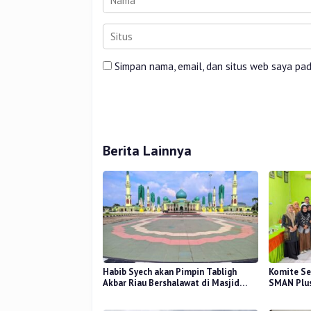
Simpan nama, email, dan situs web saya pa
Berita Lainnya
Habib Syech akan Pimpin Tabligh
Komite Se
Akbar Riau Bershalawat di Masjid
SMAN Plus
Raya An-Nur, Besok
Mutu Pend