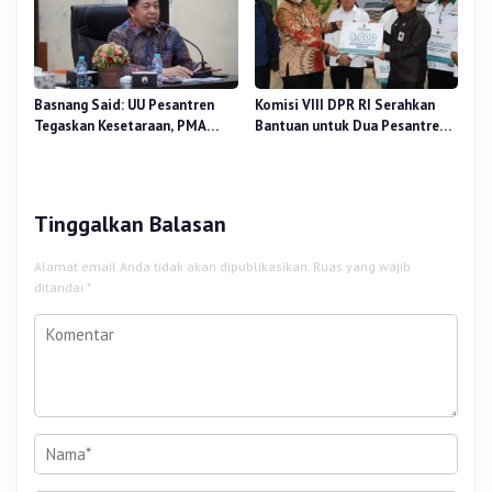
Basnang Said: UU Pesantren
Komisi VIII DPR RI Serahkan
Tegaskan Kesetaraan, PMA
Bantuan untuk Dua Pesantren
Nomor 30 Tahun 2025 Perkuat
dan 8.800 PIP di Riau
Tata Kelola
Tinggalkan Balasan
Alamat email Anda tidak akan dipublikasikan.
Ruas yang wajib
ditandai
*