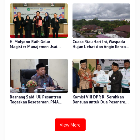
Nur, Besok
Pendidikan
H. Mulyono Raih Gelar
Cuaca Riau Hari Ini, Waspada
Magister Manajemen Usai
Hujan Lebat dan Angin Kencang
Sidang Tesis Perceived Stress
di Beberapa Wilayah
Terhadap Beban Kerja
Basnang Said: UU Pesantren
Komisi VIII DPR RI Serahkan
Tegaskan Kesetaraan, PMA
Bantuan untuk Dua Pesantren
Nomor 30 Tahun 2025 Perkuat
dan 8.800 PIP di Riau
Tata Kelola
View More