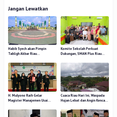
Jangan Lewatkan
Habib Syech akan Pimpin
Komite Sekolah Perkuat
Tabligh Akbar Riau
Dukungan, SMAN Plus Riau
Bershalawat di Masjid Raya An-
Fokus Tingkatkan Mutu
Nur, Besok
Pendidikan
H. Mulyono Raih Gelar
Cuaca Riau Hari Ini, Waspada
Magister Manajemen Usai
Hujan Lebat dan Angin Kencang
Sidang Tesis Perceived Stress
di Beberapa Wilayah
Terhadap Beban Kerja