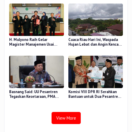
Nur, Besok
Pendidikan
H. Mulyono Raih Gelar
Cuaca Riau Hari Ini, Waspada
Magister Manajemen Usai
Hujan Lebat dan Angin Kencang
Sidang Tesis Perceived Stress
di Beberapa Wilayah
Terhadap Beban Kerja
Basnang Said: UU Pesantren
Komisi VIII DPR RI Serahkan
Tegaskan Kesetaraan, PMA
Bantuan untuk Dua Pesantren
Nomor 30 Tahun 2025 Perkuat
dan 8.800 PIP di Riau
Tata Kelola
View More