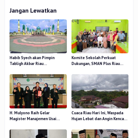
Jangan Lewatkan
Habib Syech akan Pimpin
Komite Sekolah Perkuat
Tabligh Akbar Riau
Dukungan, SMAN Plus Riau
Bershalawat di Masjid Raya An-
Fokus Tingkatkan Mutu
Nur, Besok
Pendidikan
H. Mulyono Raih Gelar
Cuaca Riau Hari Ini, Waspada
Magister Manajemen Usai
Hujan Lebat dan Angin Kencang
Sidang Tesis Perceived Stress
di Beberapa Wilayah
Terhadap Beban Kerja