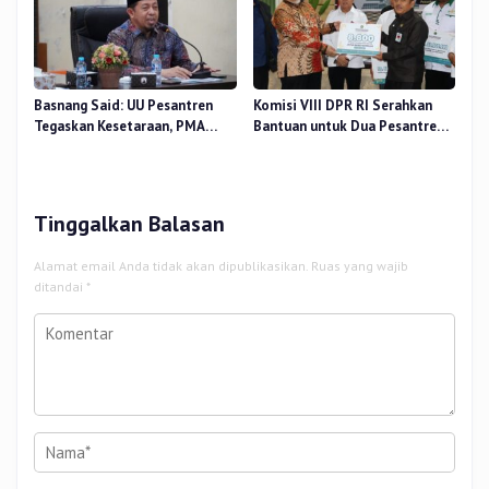
Basnang Said: UU Pesantren
Komisi VIII DPR RI Serahkan
Tegaskan Kesetaraan, PMA
Bantuan untuk Dua Pesantren
Nomor 30 Tahun 2025 Perkuat
dan 8.800 PIP di Riau
Tata Kelola
Tinggalkan Balasan
Alamat email Anda tidak akan dipublikasikan.
Ruas yang wajib
ditandai
*