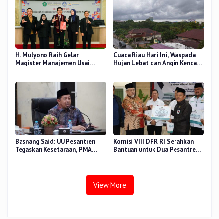
H. Mulyono Raih Gelar
Cuaca Riau Hari Ini, Waspada
Magister Manajemen Usai
Hujan Lebat dan Angin Kencang
Sidang Tesis Perceived Stress
di Beberapa Wilayah
Terhadap Beban Kerja
Basnang Said: UU Pesantren
Komisi VIII DPR RI Serahkan
Tegaskan Kesetaraan, PMA
Bantuan untuk Dua Pesantren
Nomor 30 Tahun 2025 Perkuat
dan 8.800 PIP di Riau
Tata Kelola
View More