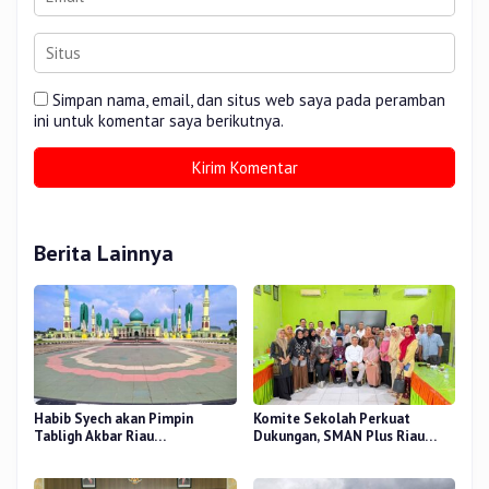
Simpan nama, email, dan situs web saya pada peramban
ini untuk komentar saya berikutnya.
Berita Lainnya
Habib Syech akan Pimpin
Komite Sekolah Perkuat
Tabligh Akbar Riau
Dukungan, SMAN Plus Riau
Bershalawat di Masjid Raya An-
Fokus Tingkatkan Mutu
Nur, Besok
Pendidikan