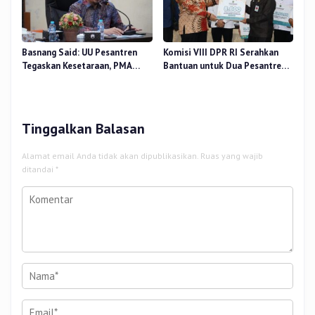
Basnang Said: UU Pesantren
Komisi VIII DPR RI Serahkan
Tegaskan Kesetaraan, PMA
Bantuan untuk Dua Pesantren
Nomor 30 Tahun 2025 Perkuat
dan 8.800 PIP di Riau
Tata Kelola
Tinggalkan Balasan
Alamat email Anda tidak akan dipublikasikan.
Ruas yang wajib
ditandai
*