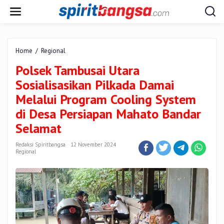
Lewati
ke
konten
Polsek
Home
/
Regional
Tambusai
Polsek Tambusai Utara
Utara
Sosialisasikan
Sosialisasikan Pilkada Damai
Pilkada
Melalui Program Cooling System
Damai
Melalui
di Desa Persiapan Mahato Bandar
Program
Selamat
Cooling
System
Redaksi Spiritbangsa
di
12 November 2024
Regional
Desa
Persiapan
Mahato
Bandar
Selamat