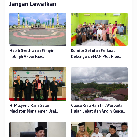
Jangan Lewatkan
Habib Syech akan Pimpin
Komite Sekolah Perkuat
Tabligh Akbar Riau
Dukungan, SMAN Plus Riau
Bershalawat di Masjid Raya An-
Fokus Tingkatkan Mutu
Nur, Besok
Pendidikan
H. Mulyono Raih Gelar
Cuaca Riau Hari Ini, Waspada
Magister Manajemen Usai
Hujan Lebat dan Angin Kencang
Sidang Tesis Perceived Stress
di Beberapa Wilayah
Terhadap Beban Kerja