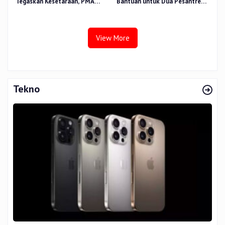
Tegaskan Kesetaraan, PMA
Bantuan untuk Dua Pesantren
Nomor 30 Tahun 2025 Perkuat
dan 8.800 PIP di Riau
Tata Kelola
View More
Tekno