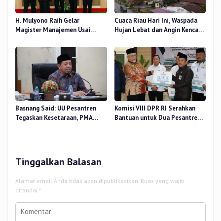
H. Mulyono Raih Gelar
Cuaca Riau Hari Ini, Waspada
Magister Manajemen Usai
Hujan Lebat dan Angin Kencang
Sidang Tesis Perceived Stress
di Beberapa Wilayah
Terhadap Beban Kerja
Basnang Said: UU Pesantren
Komisi VIII DPR RI Serahkan
Tegaskan Kesetaraan, PMA
Bantuan untuk Dua Pesantren
Nomor 30 Tahun 2025 Perkuat
dan 8.800 PIP di Riau
Tata Kelola
Tinggalkan Balasan
Alamat email Anda tidak akan dipublikasikan.
Ruas yang wajib
ditandai
*