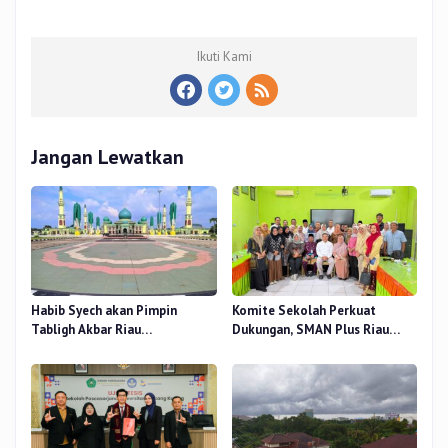
Ikuti Kami
Jangan Lewatkan
Habib Syech akan Pimpin
Komite Sekolah Perkuat
Tabligh Akbar Riau
Dukungan, SMAN Plus Riau
Bershalawat di Masjid Raya An-
Fokus Tingkatkan Mutu
Nur, Besok
Pendidikan