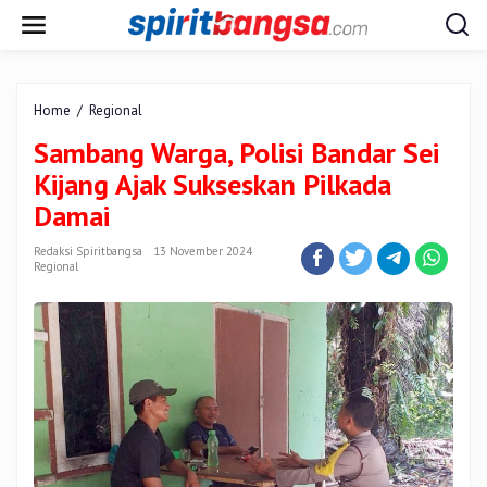
Lewati
ke
konten
Sambang
Home
/
Regional
Warga,
Sambang Warga, Polisi Bandar Sei
Polisi
Bandar
Kijang Ajak Sukseskan Pilkada
Sei
Damai
Kijang
Ajak
Redaksi Spiritbangsa
13 November 2024
Sukseskan
Regional
Pilkada
Damai