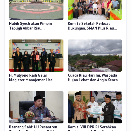
Habib Syech akan Pimpin
Komite Sekolah Perkuat
Tabligh Akbar Riau
Dukungan, SMAN Plus Riau
Bershalawat di Masjid Raya An-
Fokus Tingkatkan Mutu
Nur, Besok
Pendidikan
H. Mulyono Raih Gelar
Cuaca Riau Hari Ini, Waspada
Magister Manajemen Usai
Hujan Lebat dan Angin Kencang
Sidang Tesis Perceived Stress
di Beberapa Wilayah
Terhadap Beban Kerja
Basnang Said: UU Pesantren
Komisi VIII DPR RI Serahkan