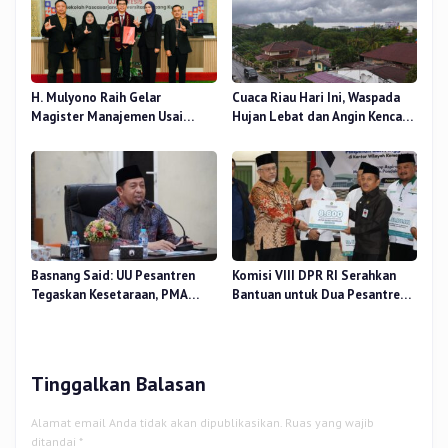
H. Mulyono Raih Gelar
Cuaca Riau Hari Ini, Waspada
Magister Manajemen Usai
Hujan Lebat dan Angin Kencang
Sidang Tesis Perceived Stress
di Beberapa Wilayah
Terhadap Beban Kerja
Basnang Said: UU Pesantren
Komisi VIII DPR RI Serahkan
Tegaskan Kesetaraan, PMA
Bantuan untuk Dua Pesantren
Nomor 30 Tahun 2025 Perkuat
dan 8.800 PIP di Riau
Tata Kelola
Tinggalkan Balasan
Alamat email Anda tidak akan dipublikasikan.
Ruas yang wajib
ditandai
*