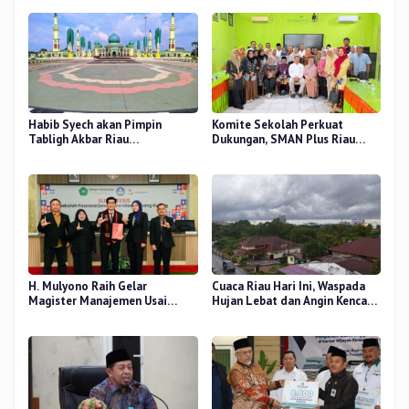
Habib Syech akan Pimpin
Komite Sekolah Perkuat
Tabligh Akbar Riau
Dukungan, SMAN Plus Riau
Bershalawat di Masjid Raya An-
Fokus Tingkatkan Mutu
Nur, Besok
Pendidikan
H. Mulyono Raih Gelar
Cuaca Riau Hari Ini, Waspada
Magister Manajemen Usai
Hujan Lebat dan Angin Kencang
Sidang Tesis Perceived Stress
di Beberapa Wilayah
Terhadap Beban Kerja