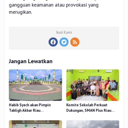
gangguan keamanan atau provokasi yang
merugikan.
Ikuti Kami
Jangan Lewatkan
Habib Syech akan Pimpin
Komite Sekolah Perkuat
Tabligh Akbar Riau
Dukungan, SMAN Plus Riau
Bershalawat di Masjid Raya An-
Fokus Tingkatkan Mutu
Nur, Besok
Pendidikan