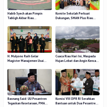
Habib Syech akan Pimpin
Komite Sekolah Perkuat
Tabligh Akbar Riau
Dukungan, SMAN Plus Riau
Bershalawat di Masjid Raya An-
Fokus Tingkatkan Mutu
Nur, Besok
Pendidikan
H. Mulyono Raih Gelar
Cuaca Riau Hari Ini, Waspada
Magister Manajemen Usai
Hujan Lebat dan Angin Kencang
Sidang Tesis Perceived Stress
di Beberapa Wilayah
Terhadap Beban Kerja
Basnang Said: UU Pesantren
Komisi VIII DPR RI Serahkan
Tegaskan Kesetaraan, PMA
Bantuan untuk Dua Pesantren