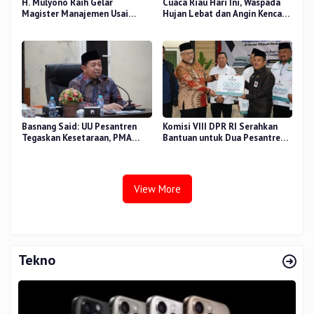
H. Mulyono Raih Gelar
Cuaca Riau Hari Ini, Waspada
Magister Manajemen Usai
Hujan Lebat dan Angin Kencang
Sidang Tesis Perceived Stress
di Beberapa Wilayah
Terhadap Beban Kerja
Basnang Said: UU Pesantren
Komisi VIII DPR RI Serahkan
Tegaskan Kesetaraan, PMA
Bantuan untuk Dua Pesantren
Nomor 30 Tahun 2025 Perkuat
dan 8.800 PIP di Riau
Tata Kelola
View More
Tekno