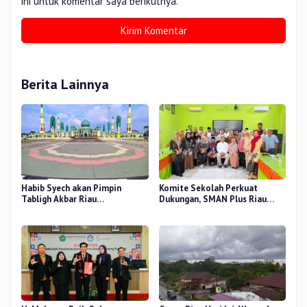
ini untuk komentar saya berikutnya.
Berita Lainnya
Habib Syech akan Pimpin
Komite Sekolah Perkuat
Tabligh Akbar Riau
Dukungan, SMAN Plus Riau
Bershalawat di Masjid Raya An-
Fokus Tingkatkan Mutu
Nur, Besok
Pendidikan