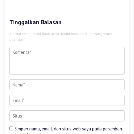
Nomor 30 Tahun 2025 Perkuat
dan 8.800 PIP di Riau
Tata Kelola
Tinggalkan Balasan
Alamat email Anda tidak akan dipublikasikan.
Ruas yang wajib
ditandai
*
Simpan nama, email, dan situs web saya pada peramban