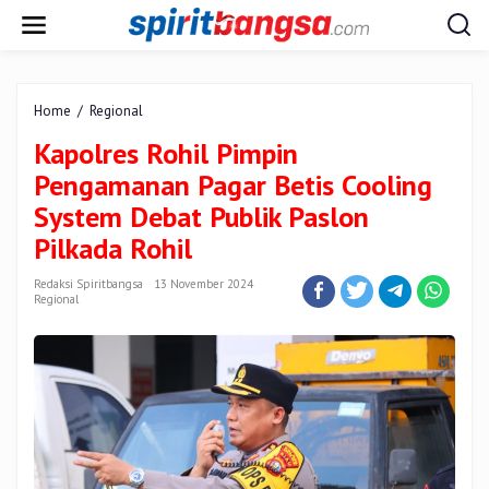
Lewati
ke
konten
Kapolres
Home
/
Regional
Rohil
Kapolres Rohil Pimpin
Pimpin
Pengamanan
Pengamanan Pagar Betis Cooling
Pagar
System Debat Publik Paslon
Betis
Cooling
Pilkada Rohil
System
Debat
Redaksi Spiritbangsa
13 November 2024
Publik
Regional
Paslon
Pilkada
Rohil