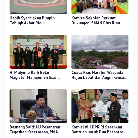
Habib Syech akan Pimpin
Komite Sekolah Perkuat
Tabligh Akbar Riau
Dukungan, SMAN Plus Riau
Bershalawat di Masjid Raya An-
Fokus Tingkatkan Mutu
Nur, Besok
Pendidikan
H. Mulyono Raih Gelar
Cuaca Riau Hari Ini, Waspada
Magister Manajemen Usai
Hujan Lebat dan Angin Kencang
Sidang Tesis Perceived Stress
di Beberapa Wilayah
Terhadap Beban Kerja
Basnang Said: UU Pesantren
Komisi VIII DPR RI Serahkan
Tegaskan Kesetaraan, PMA
Bantuan untuk Dua Pesantren
Nomor 30 Tahun 2025 Perkuat
dan 8.800 PIP di Riau