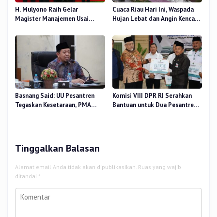
H. Mulyono Raih Gelar
Cuaca Riau Hari Ini, Waspada
Magister Manajemen Usai
Hujan Lebat dan Angin Kencang
Sidang Tesis Perceived Stress
di Beberapa Wilayah
Terhadap Beban Kerja
Basnang Said: UU Pesantren
Komisi VIII DPR RI Serahkan
Tegaskan Kesetaraan, PMA
Bantuan untuk Dua Pesantren
Nomor 30 Tahun 2025 Perkuat
dan 8.800 PIP di Riau
Tata Kelola
Tinggalkan Balasan
Alamat email Anda tidak akan dipublikasikan.
Ruas yang wajib
ditandai
*