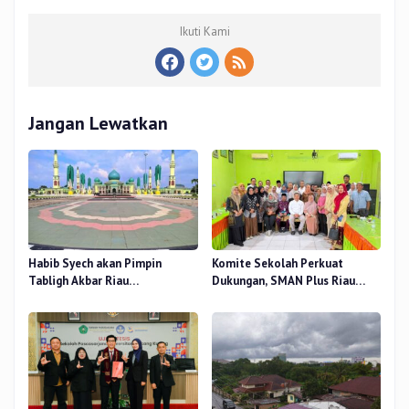
Ikuti Kami
Jangan Lewatkan
Habib Syech akan Pimpin
Komite Sekolah Perkuat
Tabligh Akbar Riau
Dukungan, SMAN Plus Riau
Bershalawat di Masjid Raya An-
Fokus Tingkatkan Mutu
Nur, Besok
Pendidikan