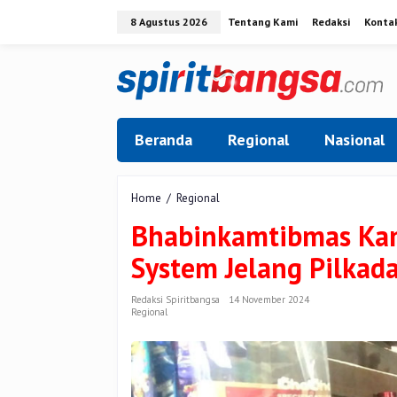
Lewati
8 Agustus 2026
Tentang Kami
Redaksi
Konta
ke
konten
Beranda
Regional
Nasional
Bhabinkamtibmas
Home
/
Regional
Kampung
Bhabinkamtibmas Kam
Bekalar
Gelar
System Jelang Pilkad
Cooling
System
Jelang
Redaksi Spiritbangsa
14 November 2024
Regional
Pilkada
2024