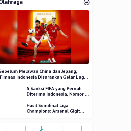
Olahraga
Sebelum Melawan China dan Jepang,
Timnas Indonesia Disarankan Gelar Laga
Uji Coba
5 Sanksi FIFA yang Pernah
Diterima Indonesia, Nomor 1
Terparah
Hasil Semifinal Liga
Champions: Arsenal Gigit
Jari, PSG Tantang Inter Milan
di Final