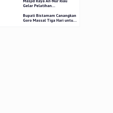
Masjid Raya An-Nur Riau
Gelar Pelatihan
Penyembelihan Kurban,
Langsung Praktik dan Gratis
Bupati Bistamam Canangkan
Goro Massal Tiga Hari untuk
Cegah DBD