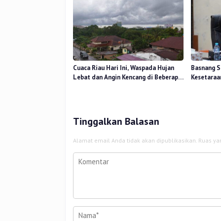
Cuaca Riau Hari Ini, Waspada Hujan
Basnang S
Lebat dan Angin Kencang di Beberapa
Kesetaraa
Wilayah
2025 Perk
Tinggalkan Balasan
Alamat email Anda tidak akan dipublikasikan.
Ruas ya