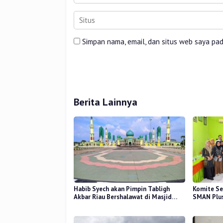
Simpan nama, email, dan situs web saya pa
Berita Lainnya
Habib Syech akan Pimpin Tabligh
Komite Se
Akbar Riau Bershalawat di Masjid
SMAN Plus
Raya An-Nur, Besok
Mutu Pend