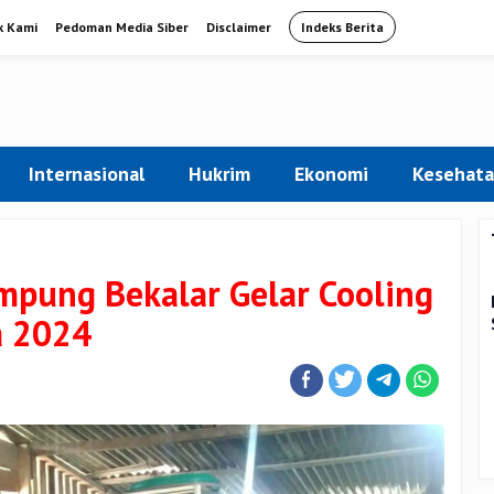
k Kami
Pedoman Media Siber
Disclaimer
Indeks Berita
Internasional
Hukrim
Ekonomi
Kesehat
pung Bekalar Gelar Cooling
a 2024