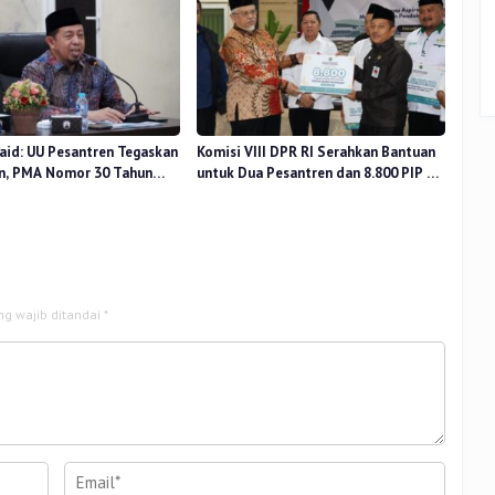
aid: UU Pesantren Tegaskan
Komisi VIII DPR RI Serahkan Bantuan
n, PMA Nomor 30 Tahun
untuk Dua Pesantren dan 8.800 PIP di
uat Tata Kelola
Riau
ng wajib ditandai
*