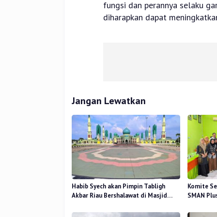
fungsi dan perannya selaku ga
diharapkan dapat meningkatkan
Jangan Lewatkan
Habib Syech akan Pimpin Tabligh
Komite Se
Akbar Riau Bershalawat di Masjid
SMAN Plus
Raya An-Nur, Besok
Mutu Pend