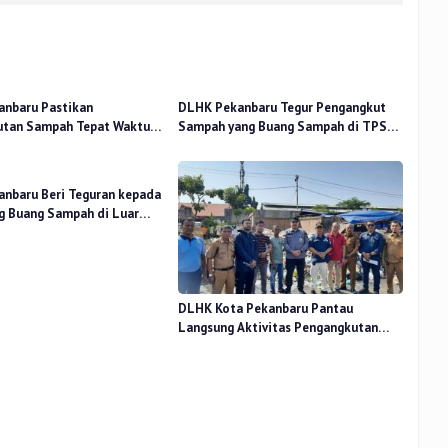
nbaru Pastikan
DLHK Pekanbaru Tegur Pengangkut
utan Sampah Tepat Waktu
Sampah yang Buang Sampah di TPS
dang Kaca Kecamatan
Ilegal
nbaru Beri Teguran kepada
g Buang Sampah di Luar
tuan
DLHK Kota Pekanbaru Pantau
Langsung Aktivitas Pengangkutan
Sampah di Pasar Pagi Arengka