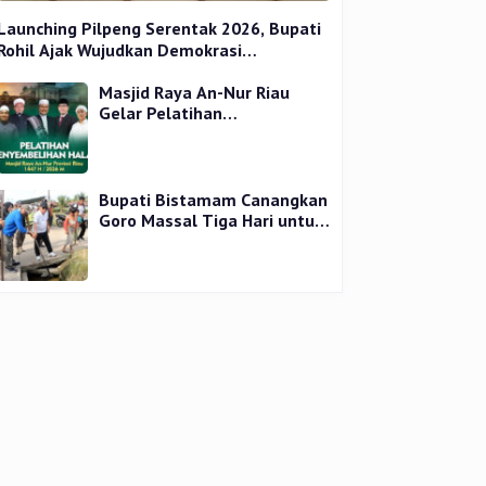
Launching Pilpeng Serentak 2026, Bupati
Rohil Ajak Wujudkan Demokrasi
Bermartabat
Masjid Raya An-Nur Riau
Gelar Pelatihan
Penyembelihan Kurban,
Langsung Praktik dan Gratis
Bupati Bistamam Canangkan
Goro Massal Tiga Hari untuk
Cegah DBD