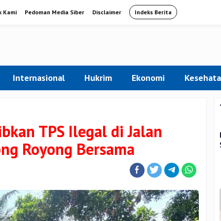
k Kami
Pedoman Media Siber
Disclaimer
Indeks Berita
Internasional
Hukrim
Ekonomi
Kesehat
bkan TPS Ilegal di Jalan
ong Royong Bersama