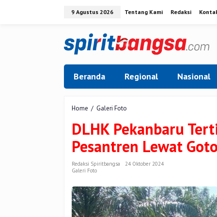
Lewati
9 Agustus 2026
Tentang Kami
Redaksi
Konta
ke
konten
Beranda
Regional
Nasional
DLHK
Home
/
Galeri Foto
Pekanbaru
DLHK Pekanbaru Terti
Tertibkan
TPS
Pesantren Lewat Got
Ilegal
di
Jalan
Redaksi Spiritbangsa
24 Oktober 2024
Galeri Foto
Pesantren
Lewat
Gotong
Royong
Bersama