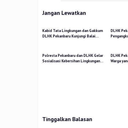
Jangan Lewatkan
Kabid Tata Lingkungan dan Gakkum
DLHK Peka
DLHK Pekanbaru Kunjungi Balai
Pengangk
Gakkum Regional Sumatra
di TPS Gu
Rumbai
Polresta Pekanbaru dan DLHK Gelar
DLHK Peka
Sosialisasi Kebersihan Lingkungan
Warga yan
Jelang Pilkada Serentak
Jam Keten
Tinggalkan Balasan