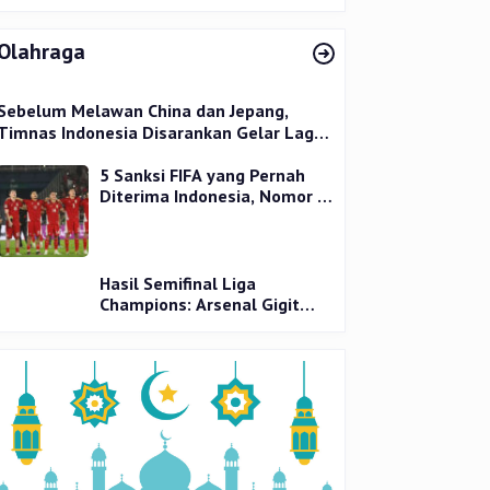
Olahraga
Sebelum Melawan China dan Jepang,
Timnas Indonesia Disarankan Gelar Laga
Uji Coba
5 Sanksi FIFA yang Pernah
Diterima Indonesia, Nomor 1
Terparah
Hasil Semifinal Liga
Champions: Arsenal Gigit
Jari, PSG Tantang Inter Milan
di Final